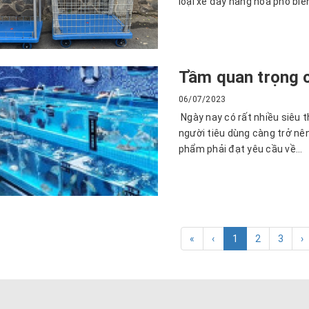
loại xe đẩy hàng hóa phổ biến
Tầm quan trọng 
06/07/2023
Ngày nay có rất nhiều siêu t
người tiêu dùng càng trở nê
phẩm phải đạt yêu cầu về...
«
‹
1
2
3
›