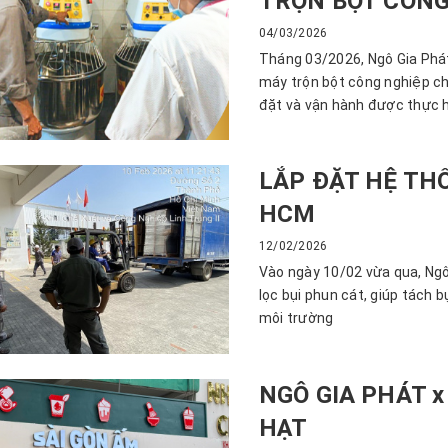
TRỘN BỘT CÔNG
04/03/2026
Tháng 03/2026, Ngô Gia Phát
máy trộn bột công nghiệp ch
đặt và vận hành được thực h
LẮP ĐẶT HỆ THỐ
HCM
12/02/2026
Vào ngày 10/02 vừa qua, Ngô
lọc bụi phun cát, giúp tách b
môi trường
NGÔ GIA PHÁT x
HẠT