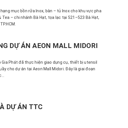
 hạng mục bồn rửa Inox, bàn – tủ Inox cho khu vực pha
 Tea – chi nhánh Bà Hạt, tọa lạc tại 521–523 Bà Hạt,
 TP.HCM.
G DỰ ÁN AEON MALL MIDORI
 Gia Phát đã thực hiện giao dụng cụ, thiết bị utensil
y cho dự án tại Aeon Mall Midori. Đây là giai đoạn
...
VÀ DỰ ÁN TTC