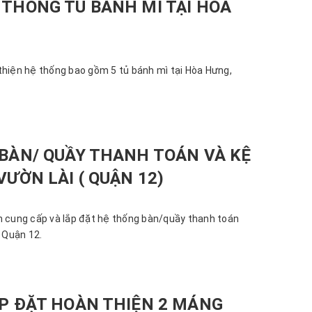
 THỐNG TỦ BÁNH MÌ TẠI HÒA
thiện hệ thống bao gồm 5 tủ bánh mì tại Hòa Hưng,
 BÀN/ QUẦY THANH TOÁN VÀ KỆ
VƯỜN LÀI ( QUẬN 12)
n cung cấp và lắp đặt hệ thống bàn/quầy thanh toán
, Quận 12.
ẮP ĐẶT HOÀN THIỆN 2 MÁNG