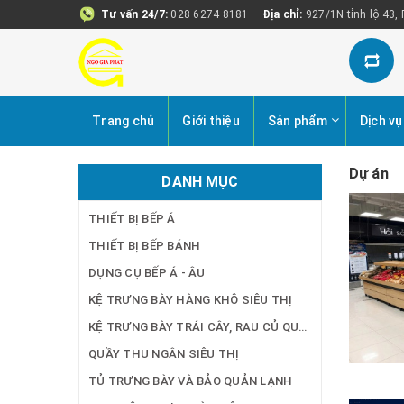
Tư vấn 24/7:
028 6274 8181
Địa chỉ:
927/1N tỉnh lộ 43,
Trang chủ
Giới thiệu
Sản phẩm
Dịch vụ
Dự án
DANH MỤC
THIẾT BỊ BẾP Á
THIẾT BỊ BẾP BÁNH
DỤNG CỤ BẾP Á - ÂU
KỆ TRƯNG BÀY HÀNG KHÔ SIÊU THỊ
KỆ TRƯNG BÀY TRÁI CÂY, RAU CỦ QUẢ SIÊU THỊ
QUẦY THU NGÂN SIÊU THỊ
TỦ TRƯNG BÀY VÀ BẢO QUẢN LẠNH