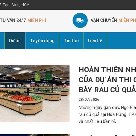
 P. Tam Bình, HCM
TƯ VẤN 24/7
MIỄN PHÍ
VẬN CHUYỂN
MIỄN PH
Dự án
Tuyển dụng
Tin tức
Liên hệ
HOÀN THIỆN NH
CỦA DỰ ÁN THI
BÀY RAU CỦ QU
28/07/2026
Những ngày gần đây, Ngô Gia
rau củ quả tại Hòa Hưng, TP.
và chất liệu bền bỉ,...