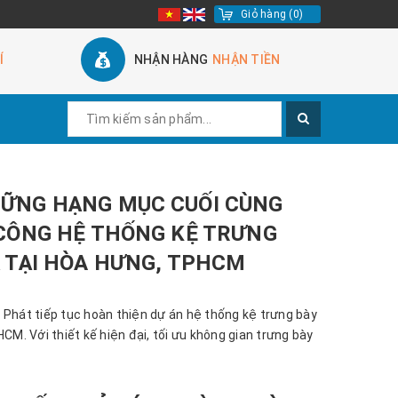
Giỏ hàng
(
0
)
Í
NHẬN HÀNG
NHẬN TIỀN
ỮNG HẠNG MỤC CUỐI CÙNG
 CÔNG HỆ THỐNG KỆ TRƯNG
Ả TẠI HÒA HƯNG, TPHCM
 Phát tiếp tục hoàn thiện dự án hệ thống kệ trưng bày
HCM. Với thiết kế hiện đại, tối ưu không gian trưng bày