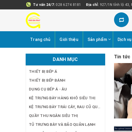
Tư vấn 24/7:
028 6274 8181
Địa chỉ:
927/1N tỉnh lộ 43,
Trang chủ
Giới thiệu
Sản phẩm
Dịch vụ
Tin tức
DANH MỤC
THIẾT BỊ BẾP Á
THIẾT BỊ BẾP BÁNH
DỤNG CỤ BẾP Á - ÂU
KỆ TRƯNG BÀY HÀNG KHÔ SIÊU THỊ
KỆ TRƯNG BÀY TRÁI CÂY, RAU CỦ QUẢ SIÊU THỊ
QUẦY THU NGÂN SIÊU THỊ
TỦ TRƯNG BÀY VÀ BẢO QUẢN LẠNH