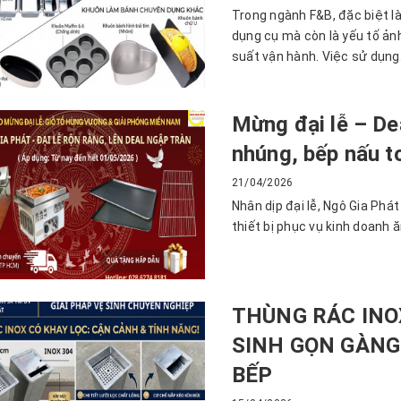
Trong ngành F&B, đặc biệt l
dụng cụ mà còn là yếu tố ản
suất vận hành. Việc sử dụng.
Mừng đại lễ – De
nhúng, bếp nấu t
21/04/2026
Nhân dịp đại lễ, Ngô Gia Phá
thiết bị phục vụ kinh doanh ă
THÙNG RÁC INOX
SINH GỌN GÀNG
BẾP