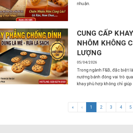
nhuận.
CUNG CẤP KHAY
NHÔM KHÔNG CH
LƯỢNG
05/04/2026
Trong ngành F&B, đặc biệt l
nướng bánh đóng vai trò quan
khay phù hợp không chỉ giúp
«
‹
1
2
3
4
5