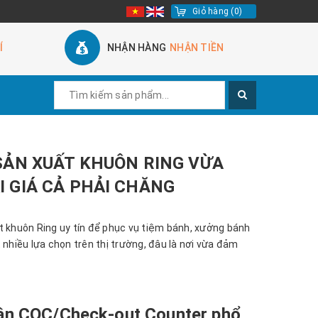
Giỏ hàng
(
0
)
Í
NHẬN HÀNG
NHẬN TIỀN
 SẢN XUẤT KHUÔN RING VỪA
I GIÁ CẢ PHẢI CHĂNG
t khuôn Ring uy tín để phục vụ tiệm bánh, xưởng bánh
 nhiều lựa chọn trên thị trường, đâu là nơi vừa đảm
ân COC/Check-out Counter phổ