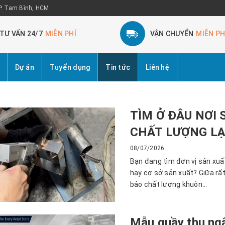
 P. Tam Bình, HCM
TƯ VẤN 24/7
MIỄN PHÍ
VẬN CHUYỂN
MIỄN PH
Dự án
Tuyển dụng
Tin tức
Liên hệ
TÌM Ở ĐÂU NƠI
CHẤT LƯỢNG LẠ
08/07/2026
Bạn đang tìm đơn vị sản xuấ
hay cơ sở sản xuất? Giữa rất
bảo chất lượng khuôn...
Mẫu quầy thu ng