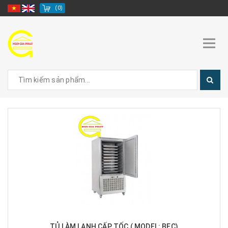
(
0
)
TỦ LÀM LẠNH CẤP TỐC ( MODEL: BEC)