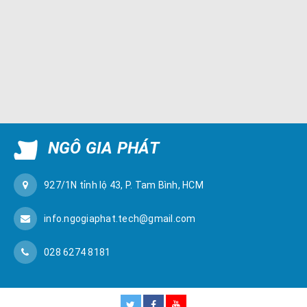
NGÔ GIA PHÁT
927/1N tỉnh lộ 43, P. Tam Bình, HCM
info.ngogiaphat.tech@gmail.com
028 6274 8181