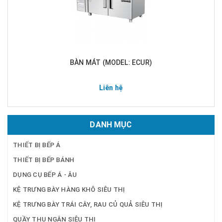
BÀN MÁT (MODEL: ECUR)
Liên hệ
DANH MỤC
THIẾT BỊ BẾP Á
THIẾT BỊ BẾP BÁNH
DỤNG CỤ BẾP Á - ÂU
KỆ TRƯNG BÀY HÀNG KHÔ SIÊU THỊ
KỆ TRƯNG BÀY TRÁI CÂY, RAU CỦ QUẢ SIÊU THỊ
QUẦY THU NGÂN SIÊU THỊ