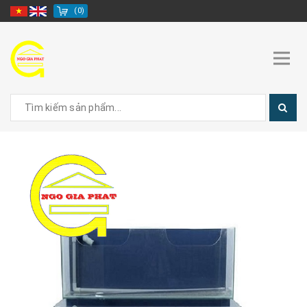
(
0
)