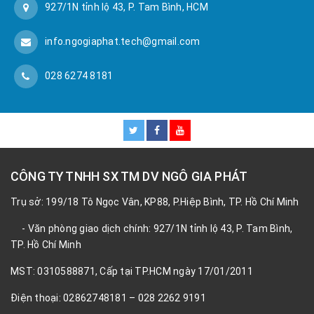
927/1N tỉnh lộ 43, P. Tam Bình, HCM
info.ngogiaphat.tech@gmail.com
028 6274 8181
CÔNG TY TNHH SX TM DV NGÔ GIA PHÁT
Trụ sở: 199/18 Tô Ngọc Vân, KP88, P.Hiệp Bình, TP. Hồ Chí Minh
- Văn phòng giao dịch chính: 927/1N tỉnh lộ 43, P. Tam Bình,
TP. Hồ Chí Minh
MST: 0310588871, Cấp tại TP.HCM ngày 17/01/2011
Điện thoại: 02862748181 – 028 2262 9191