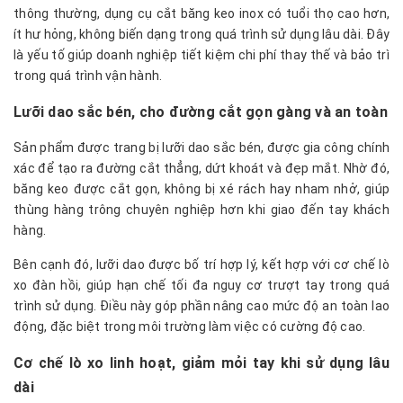
thông thường, dụng cụ cắt băng keo inox có tuổi thọ cao hơn,
ít hư hỏng, không biến dạng trong quá trình sử dụng lâu dài. Đây
là yếu tố giúp doanh nghiệp tiết kiệm chi phí thay thế và bảo trì
trong quá trình vận hành.
Lưỡi dao sắc bén, cho đường cắt gọn gàng và an toàn
Sản phẩm được trang bị lưỡi dao sắc bén, được gia công chính
xác để tạo ra đường cắt thẳng, dứt khoát và đẹp mắt. Nhờ đó,
băng keo được cắt gọn, không bị xé rách hay nham nhở, giúp
thùng hàng trông chuyên nghiệp hơn khi giao đến tay khách
hàng.
Bên cạnh đó, lưỡi dao được bố trí hợp lý, kết hợp với cơ chế lò
xo đàn hồi, giúp hạn chế tối đa nguy cơ trượt tay trong quá
trình sử dụng. Điều này góp phần nâng cao mức độ an toàn lao
động, đặc biệt trong môi trường làm việc có cường độ cao.
Cơ chế lò xo linh hoạt, giảm mỏi tay khi sử dụng lâu
dài