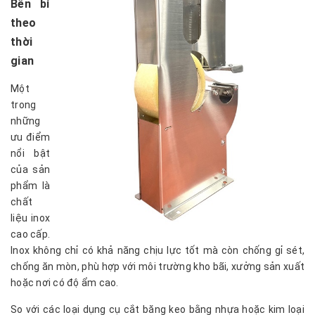
Bền bỉ
theo
thời
gian
Một
trong
những
ưu điểm
nổi bật
của sản
phẩm là
chất
liệu inox
cao cấp.
Inox không chỉ có khả năng chịu lực tốt mà còn chống gỉ sét,
chống ăn mòn, phù hợp với môi trường kho bãi, xưởng sản xuất
hoặc nơi có độ ẩm cao.
So với các loại dụng cụ cắt băng keo bằng nhựa hoặc kim loại