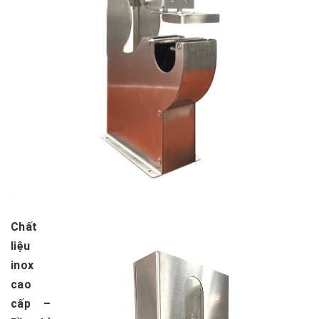
Chất
liệu
inox
cao
cấp –