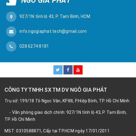
NGÔ GIA PHÁT
927/1N tỉnh lộ 43, P. Tam Bình, HCM
info.ngogiaphat.tech@gmail.com
028 6274 8181
CÔNG TY TNHH SX TM DV NGÔ GIA PHÁT
Trụ sở: 199/18 Tô Ngọc Vân, KP88, P.Hiệp Bình, TP. Hồ Chí Minh
- Văn phòng giao dịch chính: 927/1N tỉnh lộ 43, P. Tam Bình,
TP. Hồ Chí Minh
MST: 0310588871, Cấp tại TP.HCM ngày 17/01/2011