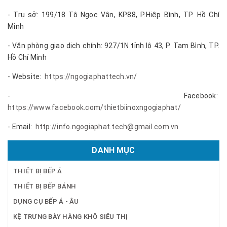
- Trụ sở: 199/18 Tô Ngọc Vân, KP88, P.Hiệp Bình, TP. Hồ Chí
Minh
- Văn phòng giao dịch chính: 927/1N tỉnh lộ 43, P. Tam Bình, TP.
Hồ Chí Minh
- Website:
https://ngogiaphattech.vn/
- Facebook:
https://www.facebook.com/thietbiinoxngogiaphat/
- Email:
http://info.ngogiaphat.tech@gmail.com.vn
DANH MỤC
THIẾT BỊ BẾP Á
THIẾT BỊ BẾP BÁNH
DỤNG CỤ BẾP Á - ÂU
KỆ TRƯNG BÀY HÀNG KHÔ SIÊU THỊ