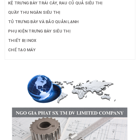
KỆ TRƯNG BÀY TRÁI CÂY, RAU CỦ QUẢ SIÊU THỊ
QUẦY THU NGÂN SIÊU THỊ
TỦ TRƯNG BÀY VÀ BẢO QUẢN LẠNH
PHỤ KIỆN TRƯNG BÀY SIÊU THỊ
THIẾT BỊ INOX
CHẾ TẠO MÁY