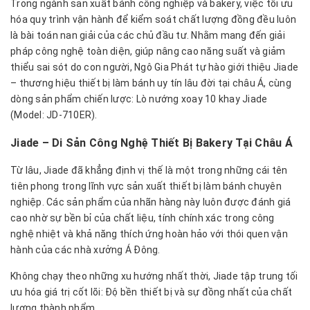
Trong ngành sản xuất bánh công nghiệp và bakery, việc tối ưu
hóa quy trình vận hành để kiểm soát chất lượng đồng đều luôn
là bài toán nan giải của các chủ đầu tư. Nhằm mang đến giải
pháp công nghệ toàn diện, giúp nâng cao năng suất và giảm
thiểu sai sót do con người, Ngô Gia Phát tự hào giới thiệu Jiade
– thương hiệu thiết bị làm bánh uy tín lâu đời tại châu Á, cùng
dòng sản phẩm chiến lược: Lò nướng xoay 10 khay Jiade
(Model: JD-710ER).
Jiade – Di Sản Công Nghệ Thiết Bị Bakery Tại Châu Á
Từ lâu, Jiade đã khẳng định vị thế là một trong những cái tên
tiên phong trong lĩnh vực sản xuất thiết bị làm bánh chuyên
nghiệp. Các sản phẩm của nhãn hàng này luôn được đánh giá
cao nhờ sự bền bỉ của chất liệu, tính chính xác trong công
nghệ nhiệt và khả năng thích ứng hoàn hảo với thói quen vận
hành của các nhà xưởng Á Đông.
Không chạy theo những xu hướng nhất thời, Jiade tập trung tối
ưu hóa giá trị cốt lõi: Độ bền thiết bị và sự đồng nhất của chất
lượng thành phẩm.