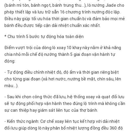
(bánh mì tôn, bánh ngọt, bánh trung thu...), lò nướng Jiade cho
phép thiết lập và lưu trữ sẵn 16 chương trình nướng độc lập.
Điều này giúp tối ưu hóa thời gian chuẩn bị và đảm bảo mọi mẻ
bánh đều được tiếp cận dải nhiệt chuẩn xác nhất.
* Chu trình 5 bước tự động hóa toàn diện
Điểm vượt trội của dòng lò xoay 10 khay này nằm ở khả năng
chia nhỏ mỗi chế độ nướng thành 5 giai đoạn vận hành tự
động:
- Tự động điều chỉnh nhiệt độ, độ ẩm và thời gian riêng biệt
cho từng giai đoạn (xả hơi nước, nướng bề mặt, chín sâu, lên
màu...).
- Sau khi chọn công thức đã lưu, hệ thống xoay và quạt đối lưu
sẽ tự động phối hợp vận hành theo đúng lộ trình mà không cần
sự can thiệp hay giám sát liên tục của thợ bánh.
- Kiến thức ngành: Cơ chế xoay liên tục kết hợp với dải nhiệt
đối lưu giúp dòng lò này phân bổ nhiệt lượng đồng đều 360 độ