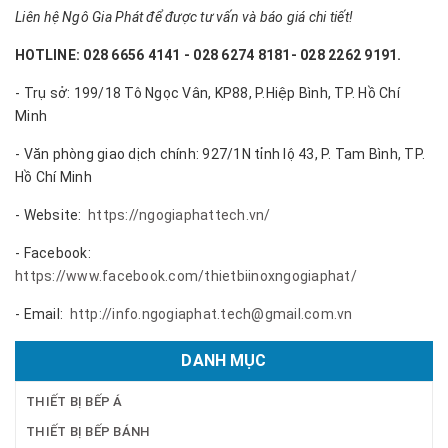
Liên hệ Ngô Gia Phát để được tư vấn và báo giá chi tiết!
HOTLINE: 028 6656 4141 - 028 6274 8181- 028 2262 9191.
- Trụ sở: 199/18 Tô Ngọc Vân, KP88, P.Hiệp Bình, TP. Hồ Chí
Minh
- Văn phòng giao dịch chính: 927/1N tỉnh lộ 43, P. Tam Bình, TP.
Hồ Chí Minh
- Website:
https://ngogiaphattech.vn/
- Facebook:
https://www.facebook.com/thietbiinoxngogiaphat/
- Email:
http://info.ngogiaphat.tech@gmail.com.vn
DANH MỤC
THIẾT BỊ BẾP Á
THIẾT BỊ BẾP BÁNH