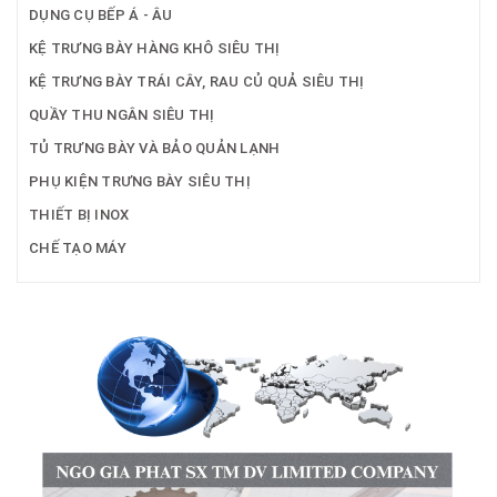
DỤNG CỤ BẾP Á - ÂU
KỆ TRƯNG BÀY HÀNG KHÔ SIÊU THỊ
KỆ TRƯNG BÀY TRÁI CÂY, RAU CỦ QUẢ SIÊU THỊ
QUẦY THU NGÂN SIÊU THỊ
TỦ TRƯNG BÀY VÀ BẢO QUẢN LẠNH
PHỤ KIỆN TRƯNG BÀY SIÊU THỊ
THIẾT BỊ INOX
CHẾ TẠO MÁY