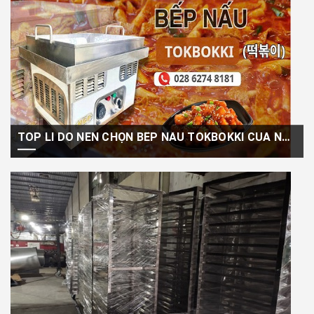
TOP LÍ DO NÊN CHỌN BẾP NẤU TOKBOKKI CỦA NGÔ GIA PHÁT
Tokbokki (hay còn gọi là bánh gạo cay Hàn Quốc) đang là món ăn
“quốc dân”...