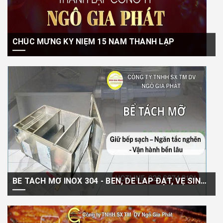
CHÚC MỪNG KỶ NIỆM 15 NĂM THÀNH LẬP
Ngày 17/01/2026 đánh dấu cột mốc 15 năm hình thành và phát triển
của Công ty...
BỂ TÁCH MỠ INOX 304 - BỀN, DỄ LẮP ĐẶT, VỆ SINH, AN TOÀN KHI SỬ DỤNG
Mỗi ngày, hàng trăm lít nước thải chứa dầu mỡ, cặn thức ăn được xả
ra...