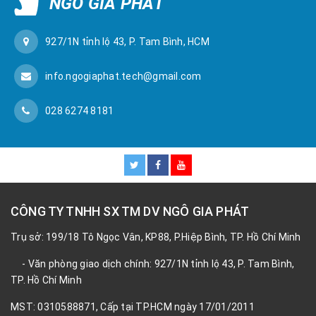
NGÔ GIA PHÁT
927/1N tỉnh lộ 43, P. Tam Bình, HCM
info.ngogiaphat.tech@gmail.com
028 6274 8181
CÔNG TY TNHH SX TM DV NGÔ GIA PHÁT
Trụ sở: 199/18 Tô Ngọc Vân, KP88, P.Hiệp Bình, TP. Hồ Chí Minh
- Văn phòng giao dịch chính: 927/1N tỉnh lộ 43, P. Tam Bình,
TP. Hồ Chí Minh
MST: 0310588871, Cấp tại TP.HCM ngày 17/01/2011