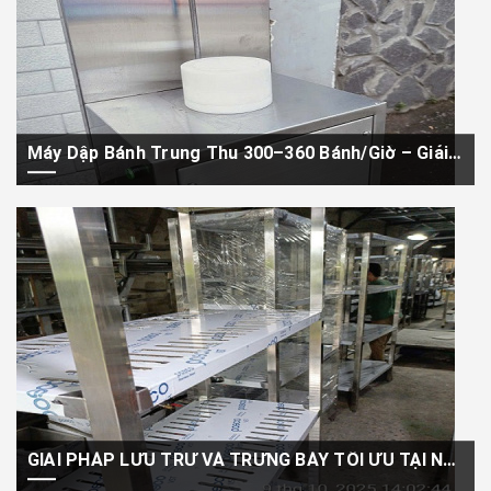
Máy Dập Bánh Trung Thu 300–360 Bánh/Giờ – Giải Pháp Tăng Năng Suất Cho Tiệm Và Xưởng Bánh
Mỗi mùa Trung Thu, các tiệm bánh và xưởng sản xuất thường phải
đối mặt...
GIẢI PHÁP LƯU TRỮ VÀ TRƯNG BÀY TỐI ƯU TẠI NGÔ GIA PHÁT: TỪ KHO BÃI ĐẾN CỬA HÀNG