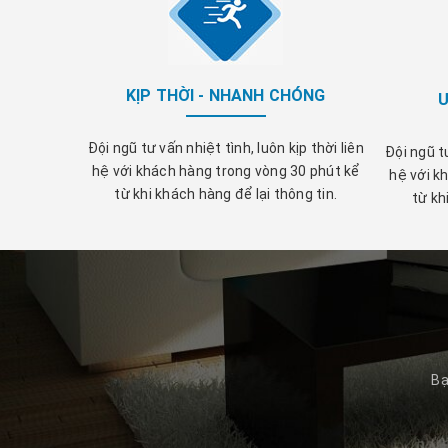
KỊP THỜI - NHANH CHÓNG
U
Đội ngũ tư vấn nhiệt tình, luôn kịp thời liên
Đội ngũ tư
hệ với khách hàng trong vòng 30 phút kể
hệ với k
từ khi khách hàng để lại thông tin.
từ kh
Bạ