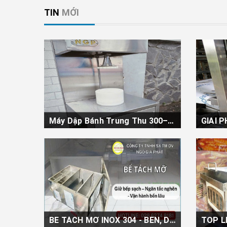
TIN
MỚI
Máy Dập Bánh Trung Thu 300–360 Bánh/Giờ – Giải Pháp Tăng Năng Suất Cho Tiệm Và Xưởng Bánh
Mỗi mùa Trung Thu, các tiệm bánh
Trong b
và xưởng sản xuất thường phải đối
ngày cà
mặt...
lựa...
XEM THÊM
XEM 
BỂ TÁCH MỠ INOX 304 - BỀN, DỄ LẮP ĐẶT, VỆ SINH, AN TOÀN KHI SỬ DỤNG