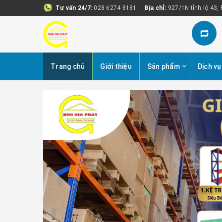
Tư vấn 24/7:
028 6274 8181
Địa chỉ:
927/1N tỉnh lộ 43,
Trang chủ
Giới thiệu
Sản phẩm
Dịch vụ