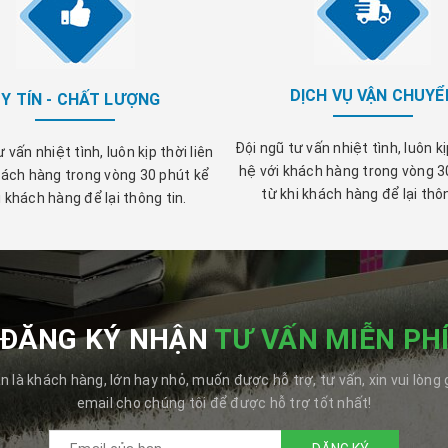
DỊCH VỤ VẬN CHUYỂ
Y TÍN - CHẤT LƯỢNG
Đội ngũ tư vấn nhiệt tình, luôn kị
 vấn nhiệt tình, luôn kịp thời liên
hệ với khách hàng trong vòng 3
hách hàng trong vòng 30 phút kể
từ khi khách hàng để lại thôn
i khách hàng để lại thông tin.
ĐĂNG KÝ NHẬN
TƯ VẤN MIỄN PH
n là khách hàng, lớn hay nhỏ, muốn được hỗ trợ, tư vấn, xin vui lòng 
email cho chúng tôi để được hỗ trợ tốt nhất!