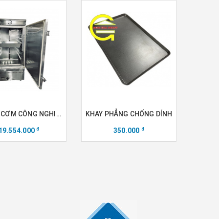
TỦ NẤU CƠM CÔNG NGHIỆP 40 KG
KHAY PHẲNG CHỐNG DÍNH
19.554.000
350.000
đ
đ