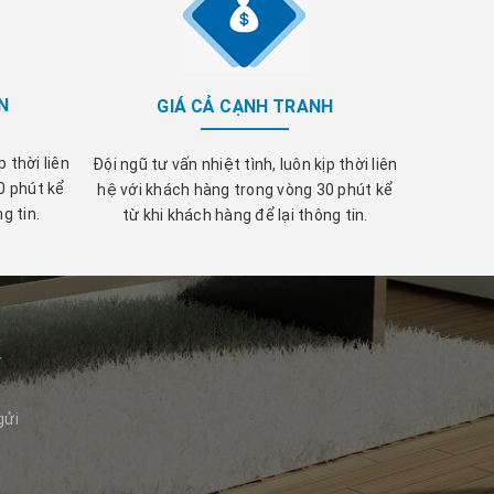
N
GIÁ CẢ CẠNH TRANH
p thời liên
Đội ngũ tư vấn nhiệt tình, luôn kịp thời liên
0 phút kể
hệ với khách hàng trong vòng 30 phút kể
g tin.
từ khi khách hàng để lại thông tin.
Í
gửi