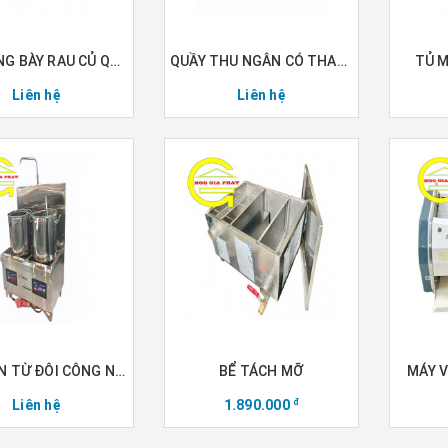
KỆ TRƯNG BÀY RAU CỦ QUẢ SIÊU THỊ
QUẦY THU NGÂN CÓ THANH CHẮN AN TOÀN
TỦ M
Liên hệ
Liên hệ
BẾP ĐIỆN TỪ ĐÔI CÔNG NGHIỆP
BỂ TÁCH MỠ
MÁY 
Liên hệ
1.890.000
đ