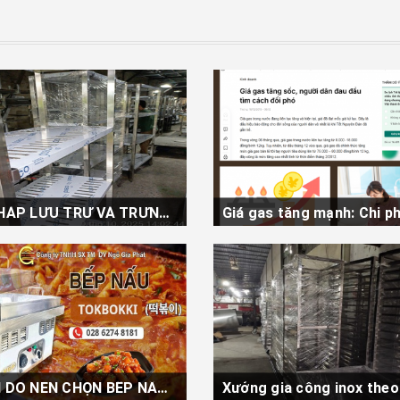
GIẢI PHÁP LƯU TRỮ VÀ TRƯNG BÀY TỐI ƯU TẠI NGÔ GIA PHÁT: TỪ KHO BÃI ĐẾN CỬA HÀNG
ối cảnh tối ưu hóa không gian
Thị trường năng lượng trong 
ng trở nên quan trọng, việc
đang ghi nhận những biến độ
chú ý...
THÊM
XEM THÊM
TOP LÍ DO NÊN CHỌN BẾP NẤU TOKBOKKI CỦA NGÔ GIA PHÁT