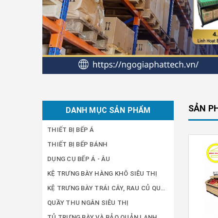
SẢN P
DANH MỤC SẢN PHẨM
THIẾT BỊ BẾP Á
THIẾT BỊ BẾP BÁNH
DỤNG CỤ BẾP Á - ÂU
KỆ TRƯNG BÀY HÀNG KHÔ SIÊU THỊ
KỆ TRƯNG BÀY TRÁI CÂY, RAU CỦ QUẢ SIÊU THỊ
QUẦY THU NGÂN SIÊU THỊ
TỦ TRƯNG BÀY VÀ BẢO QUẢN LẠNH