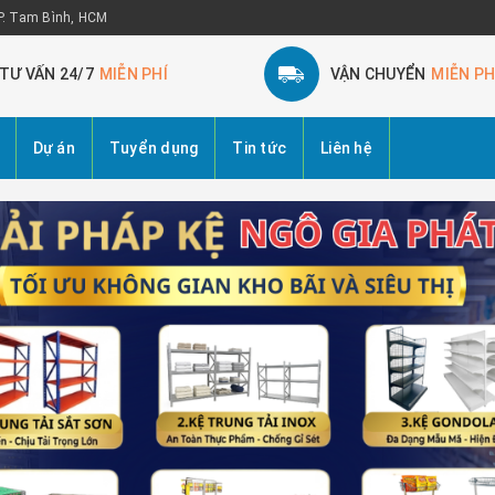
 P. Tam Bình, HCM
TƯ VẤN 24/7
MIỄN PHÍ
VẬN CHUYỂN
MIỄN PH
Dự án
Tuyển dụng
Tin tức
Liên hệ