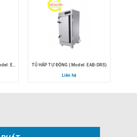
TỦ HẤP ĐIỆN NHIỀU TẦNG ( Model: EML-DRS)
TỦ HẤP TỰ ĐỘNG ( Model: EAB-DRS)
Liên hệ