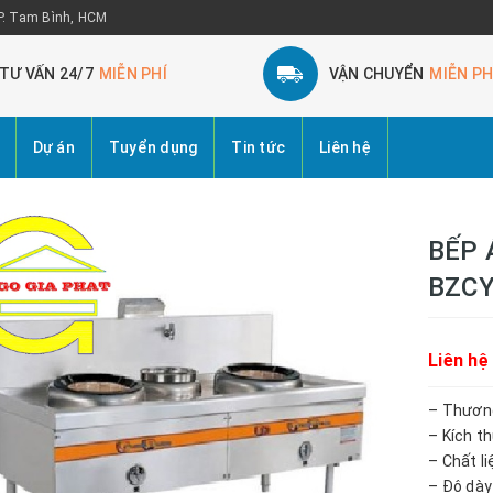
 P. Tam Bình, HCM
TƯ VẤN 24/7
MIỄN PHÍ
VẬN CHUYỂN
MIỄN PH
Dự án
Tuyển dụng
Tin tức
Liên hệ
BẾP 
BZCY
Liên hệ
– Thương
– Kích t
– Chất li
– Độ dà