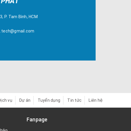
 PHÁT
43, P. Tam Bình, HCM
t.tech@gmail.com
Dịch vụ
Dự án
Tuyển dụng
Tin tức
Liên hệ
Fanpage
nhận