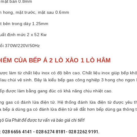
 mặt bàn 0.8mm
n hong, mặt trước, mặt sau 0.6mm
t bên trong dày 1.25mm
uất định mức 2 x 52 Kw
hổi 370W/220V/50Hz
IỂM CỦA BẾP Á 2 LÒ XÀO 1 LÒ HÂM
ược làm từ chất liệu inox có độ bền cao. Chất liệu inox giúp bếp kh
 lau chùi vệ sinh. Đây là kiểu bếp gas công nghiệp 3 họng cho ngọn
bếp được làm bằng gang đúc có khả năng chịu nhiệt cao.
ng gas có đánh lửa điện tử. Hệ thống đánh lửa điện tử được yêu t
a bếp á dùng ga có đánh lửa điện tử sẽ đắt hơn bếp dùng ga thông 
ô Gia Phát để được tư vấn và báo giá chi tiết!
 028 6656 4141 - 028 6274 8181- 028 2262 9191.