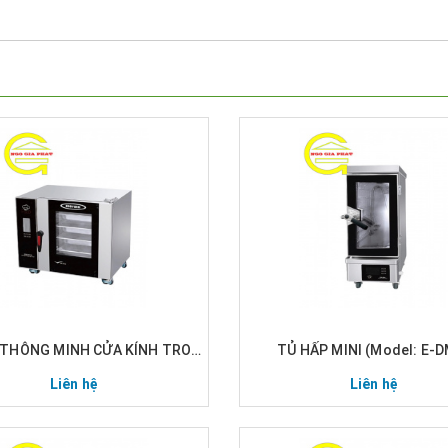
TỦ HẤP THÔNG MINH CỬA KÍNH TRONG SUỐT ( Model: EGA-DRS)
TỦ HẤP MINI (Model: E-
Liên hệ
Liên hệ