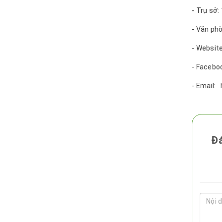
- Trụ sở:
- Văn phò
- Websit
- Faceb
- Email:
Đá