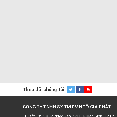
Theo dõi chúng tôi
CÔNG TY TNHH SX TM DV NGÔ GIA PHÁT
Trụ sở: 199/18 Tô Ngọc Vân, KP88, P.Hiệp Bình, TP. Hồ 