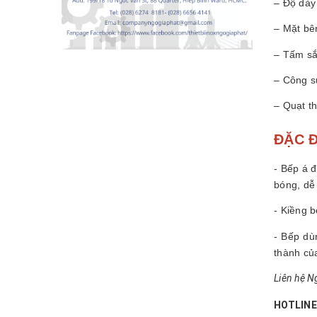
– Độ dày
– Mặt bê
– Tấm sắ
– Công s
– Quạt t
ĐẶC Đ
- Bếp á đ
bóng, dễ
- Kiềng 
- Bếp dù
thành củ
Liên hệ Ng
HOTLINE: