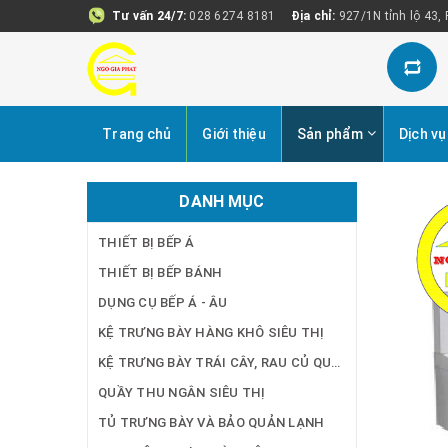
Tư vấn 24/7:
028 6274 8181
Địa chỉ:
927/1N tỉnh lộ 43,
Trang chủ
Giới thiệu
Sản phẩm
Dịch vụ
DANH MỤC
THIẾT BỊ BẾP Á
THIẾT BỊ BẾP BÁNH
DỤNG CỤ BẾP Á - ÂU
KỆ TRƯNG BÀY HÀNG KHÔ SIÊU THỊ
KỆ TRƯNG BÀY TRÁI CÂY, RAU CỦ QUẢ SIÊU THỊ
QUẦY THU NGÂN SIÊU THỊ
TỦ TRƯNG BÀY VÀ BẢO QUẢN LẠNH