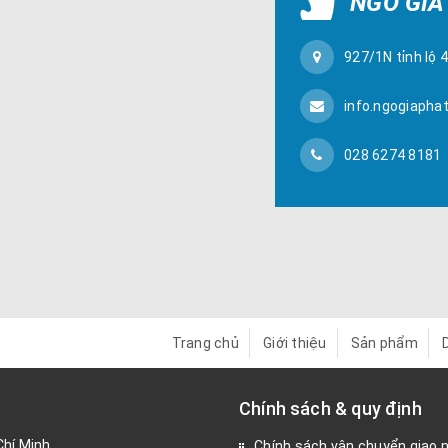
NGÔ GIA
927/1N tỉnh lộ 
info.ngogiapha
028 6274 8181
Trang chủ
Giới thiệu
Sản phẩm
Chính sách & quy định
Chí Minh
Chính sách vận chuyển giao 