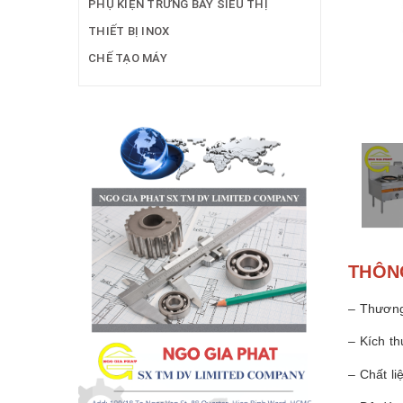
PHỤ KIỆN TRƯNG BÀY SIÊU THỊ
THIẾT BỊ INOX
CHẾ TẠO MÁY
THÔN
– Thương
– Kích t
– Chất li