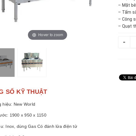
– Mặt bê
– Tấm s
– Công s
– Quạt 
Hover to zoom
-
G SỐ KỸ THUẬT
 hiệu: New World
hước: 1900 x 950 x 1150
ệu: Inox, dùng Gas Có đánh lửa điện tử