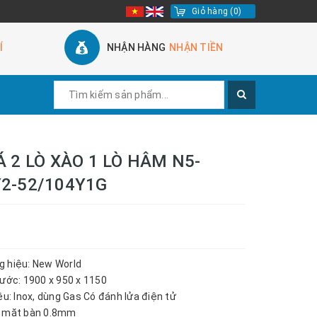
Giỏ hàng
(
0
)
Í
NHẬN HÀNG
NHẬN TIỀN
Á 2 LÒ XÀO 1 LÒ HÂM N5-
2-52/104Y1G
 hiệu: New World
hước: 1900 x 950 x 1150
ệu: Inox, dùng Gas Có đánh lửa điện tử
y mặt bàn 0.8mm