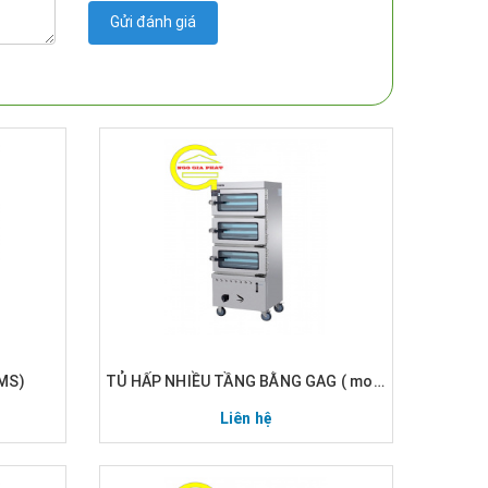
Gửi đánh giá
DMS)
TỦ HẤP NHIỀU TẦNG BẰNG GAG ( model: EML-CNGS)
Liên hệ