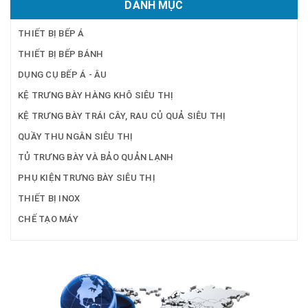
DANH MỤC
THIẾT BỊ BẾP Á
THIẾT BỊ BẾP BÁNH
DỤNG CỤ BẾP Á - ÂU
KỆ TRƯNG BÀY HÀNG KHÔ SIÊU THỊ
KỆ TRƯNG BÀY TRÁI CÂY, RAU CỦ QUẢ SIÊU THỊ
QUẦY THU NGÂN SIÊU THỊ
TỦ TRƯNG BÀY VÀ BẢO QUẢN LẠNH
PHỤ KIỆN TRƯNG BÀY SIÊU THỊ
THIẾT BỊ INOX
CHẾ TẠO MÁY