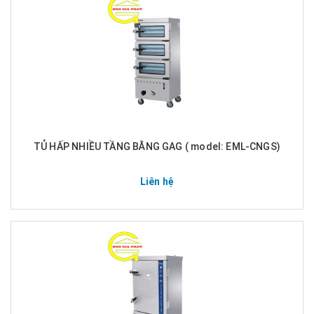
TỦ HẤP NHIỀU TẦNG BẰNG GAG ( model: EML-CNGS)
Liên hệ