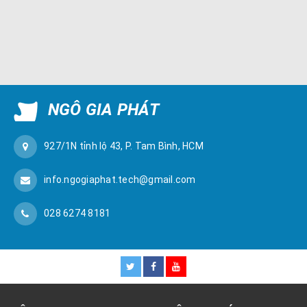
NGÔ GIA PHÁT
927/1N tỉnh lộ 43, P. Tam Bình, HCM
info.ngogiaphat.tech@gmail.com
028 6274 8181