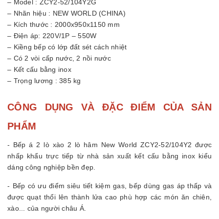
– Model : ZCY2-52/104Y2G
– Nhãn hiệu : NEW WORLD (CHINA)
– Kích thước : 2000x950x1150 mm
– Điện áp: 220V/1P – 550W
– Kiềng bếp có lớp đất sét cách nhiệt
– Có 2 vòi cấp nước, 2 nồi nước
– Kết cấu bằng inox
– Trọng lương : 385 kg
CÔNG DỤNG VÀ ĐẶC ĐIỂM CỦA SẢN
PHẨM
- Bếp á 2 lò xào 2 lò hâm New World ZCY2-52/104Y2 được
nhấp khẩu trực tiếp từ nhà sản xuất kết cấu bằng inox kiểu
dáng công nghiệp bền đẹp.
- Bếp có ưu điểm siêu tiết kiệm gas, bếp dùng gas áp thấp và
được quạt thổi lên thành lửa cao phù hợp các món ăn chiên,
xào... của người châu Á.