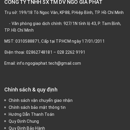
CÔNG TY TNHH SX TM DV NGÔ GIA PHÁT
Trụ sở: 199/18 Tô Ngọc Vân, KP88, P.Hiệp Bình, TP. Hồ Chí Minh
- Văn phòng giao dịch chính: 927/1N tỉnh lộ 43, P. Tam Bình,
TP. Hồ Chí Minh
MST: 0310588871, Cấp tại TP.HCM ngày 17/01/2011
Điện thoại: 02862748181 – 028 2262 9191
Email: info.ngogiaphat.tech@gmail.com
Chính sách & quy định
Chính sách vận chuyển giao nhận
Chính sách bảo mật thông tin
Hướng Dẫn Thanh Toán
Quy Định Chung
Quy Định Bảo Hành