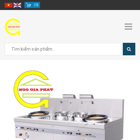
(
0
)