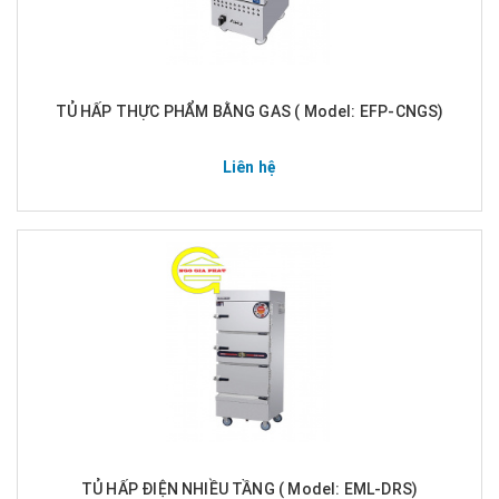
TỦ HẤP THỰC PHẨM BẰNG GAS ( Model: EFP-CNGS)
Liên hệ
TỦ HẤP ĐIỆN NHIỀU TẦNG ( Model: EML-DRS)