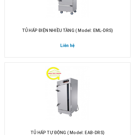
TỦ HẤP ĐIỆN NHIỀU TẦNG ( Model: EML-DRS)
Liên hệ
TỦ HẤP TỰ ĐỘNG ( Model: EAB-DRS)