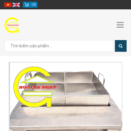
(
0
)