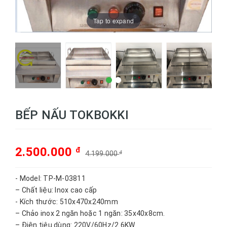
Tap to expand
BẾP NẤU TOKBOKKI
2.500.000
đ
4.199.000
đ
- Model: TP-M-03811
– Chất liệu: Inox cao cấp
- Kích thước: 510x470x240mm
– Chảo inox 2 ngăn hoặc 1 ngăn: 35x40x8cm.
– Điện tiêu dùng: 220V/60Hz/2.6KW