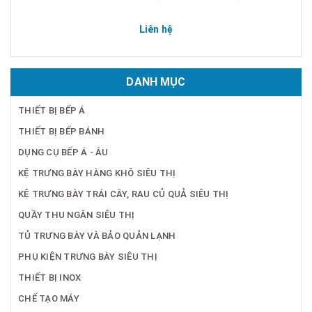
Liên hệ
DANH MỤC
THIẾT BỊ BẾP Á
THIẾT BỊ BẾP BÁNH
DỤNG CỤ BẾP Á - ÂU
KỆ TRƯNG BÀY HÀNG KHÔ SIÊU THỊ
KỆ TRƯNG BÀY TRÁI CÂY, RAU CỦ QUẢ SIÊU THỊ
QUẦY THU NGÂN SIÊU THỊ
TỦ TRƯNG BÀY VÀ BẢO QUẢN LẠNH
PHỤ KIỆN TRƯNG BÀY SIÊU THỊ
THIẾT BỊ INOX
CHẾ TẠO MÁY