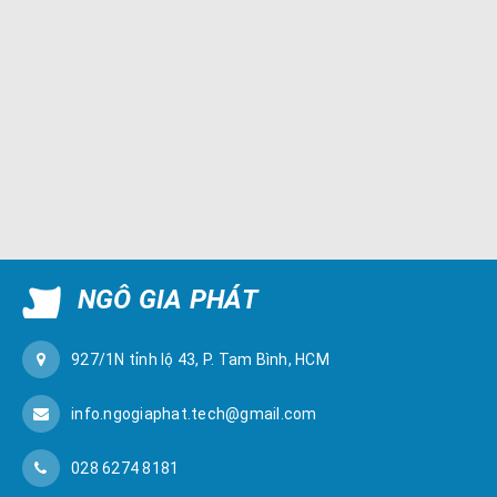
NGÔ GIA PHÁT
927/1N tỉnh lộ 43, P. Tam Bình, HCM
info.ngogiaphat.tech@gmail.com
028 6274 8181