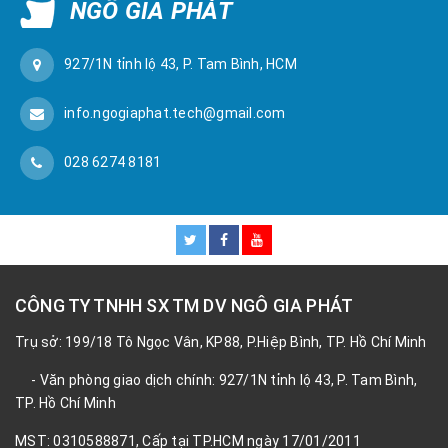
NGÔ GIA PHÁT
927/1N tỉnh lộ 43, P. Tam Bình, HCM
info.ngogiaphat.tech@gmail.com
028 6274 8181
CÔNG TY TNHH SX TM DV NGÔ GIA PHÁT
Trụ sở: 199/18 Tô Ngọc Vân, KP88, P.Hiệp Bình, TP. Hồ Chí Minh
- Văn phòng giao dịch chính: 927/1N tỉnh lộ 43, P. Tam Bình,
TP. Hồ Chí Minh
MST: 0310588871, Cấp tại TP.HCM ngày 17/01/2011