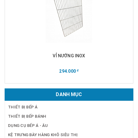
VỈ NƯỚNG INOX
294.000
đ
DANH MỤC
THIẾT BỊ BẾP Á
THIẾT BỊ BẾP BÁNH
DỤNG CỤ BẾP Á - ÂU
KỆ TRƯNG BÀY HÀNG KHÔ SIÊU THỊ