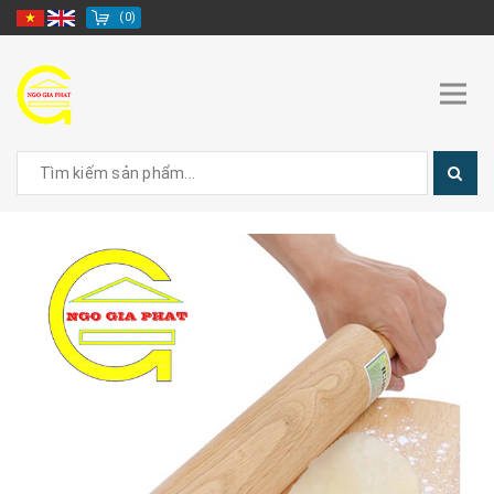
(
0
)