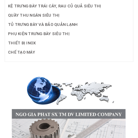
KỆ TRƯNG BÀY TRÁI CÂY, RAU CỦ QUẢ SIÊU THỊ
QUẦY THU NGÂN SIÊU THỊ
TỦ TRƯNG BÀY VÀ BẢO QUẢN LẠNH
PHỤ KIỆN TRƯNG BÀY SIÊU THỊ
THIẾT BỊ INOX
CHẾ TẠO MÁY