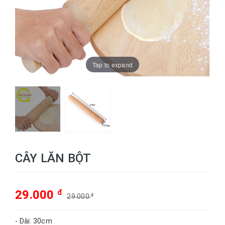
Tap to expand
CÂY LĂN BỘT
29.000
đ
29.000
đ
- Dài: 30cm