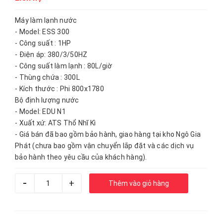
Máy làm lạnh nước
- Model: ESS 300
- Công suất : 1HP
- Điện áp: 380/3/50HZ
- Công suất làm lạnh : 80L/giờ
- Thùng chứa : 300L
- Kích thước : Phi 800x1780
Bộ định lượng nước
- Model: EDU N1
- Xuất xứ: ATS Thổ Nhĩ Kì
- Giá bán đã bao gồm bảo hành, giao hàng tại kho Ngô Gia
Phát (chưa bao gồm vận chuyển lắp đặt và các dịch vụ
bảo hành theo yêu cầu của khách hàng).
-
+
Thêm vào giỏ hàng