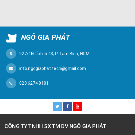
NGÔ GIA PHÁT
927/1N tỉnh lộ 43, P. Tam Bình, HCM
info.ngogiaphat.tech@gmail.com
028 6274 8181
CÔNG TY TNHH SX TM DV NGÔ GIA PHÁT