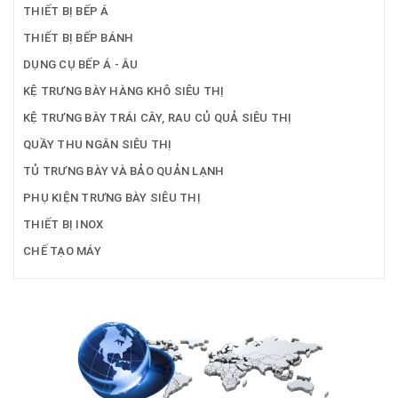
THIẾT BỊ BẾP Á
THIẾT BỊ BẾP BÁNH
DỤNG CỤ BẾP Á - ÂU
KỆ TRƯNG BÀY HÀNG KHÔ SIÊU THỊ
KỆ TRƯNG BÀY TRÁI CÂY, RAU CỦ QUẢ SIÊU THỊ
QUẦY THU NGÂN SIÊU THỊ
TỦ TRƯNG BÀY VÀ BẢO QUẢN LẠNH
PHỤ KIỆN TRƯNG BÀY SIÊU THỊ
THIẾT BỊ INOX
CHẾ TẠO MÁY