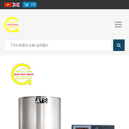
(
0
)