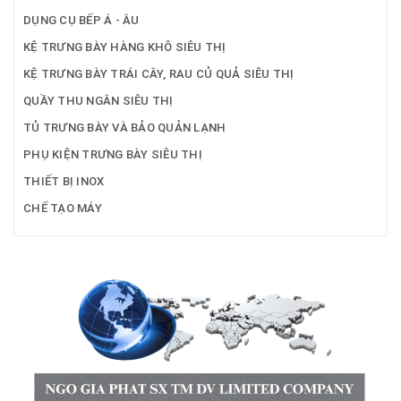
DỤNG CỤ BẾP Á - ÂU
KỆ TRƯNG BÀY HÀNG KHÔ SIÊU THỊ
KỆ TRƯNG BÀY TRÁI CÂY, RAU CỦ QUẢ SIÊU THỊ
QUẦY THU NGÂN SIÊU THỊ
TỦ TRƯNG BÀY VÀ BẢO QUẢN LẠNH
PHỤ KIỆN TRƯNG BÀY SIÊU THỊ
THIẾT BỊ INOX
CHẾ TẠO MÁY