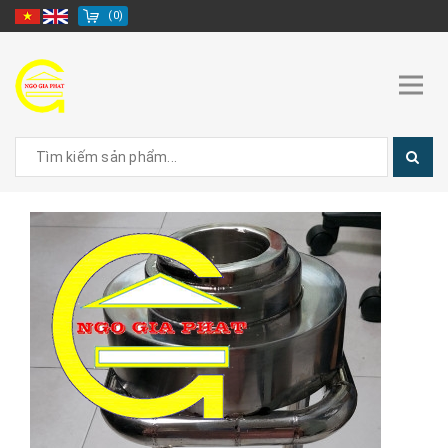
(
0
)