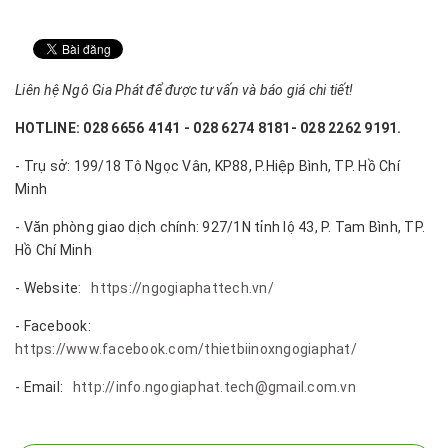
Liên hệ Ngô Gia Phát để được tư vấn và báo giá chi tiết!
HOTLINE: 028 6656 4141 - 028 6274 8181- 028 2262 9191.
- Trụ sở: 199/18 Tô Ngọc Vân, KP88, P.Hiệp Bình, TP. Hồ Chí
Minh
- Văn phòng giao dịch chính: 927/1N tỉnh lộ 43, P. Tam Bình, TP.
Hồ Chí Minh
- Website:
https://ngogiaphattech.vn/
- Facebook:
https://www.facebook.com/thietbiinoxngogiaphat/
- Email:
http://info.ngogiaphat.tech@gmail.com.vn