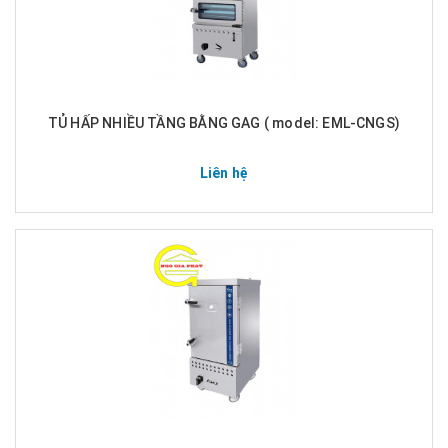
TỦ HẤP NHIỀU TẦNG BẰNG GAG ( model: EML-CNGS)
Liên hệ