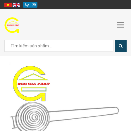
(
0
)