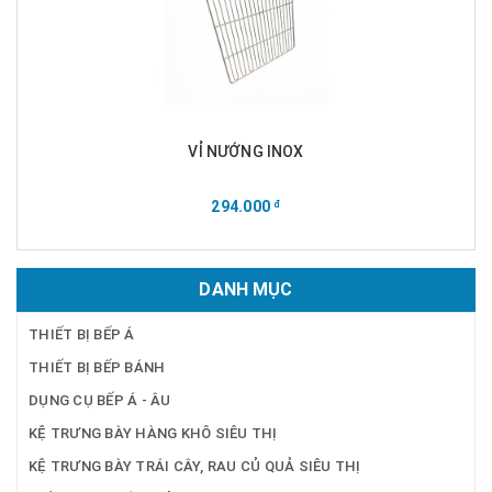
VỈ NƯỚNG INOX
294.000
đ
DANH MỤC
THIẾT BỊ BẾP Á
THIẾT BỊ BẾP BÁNH
DỤNG CỤ BẾP Á - ÂU
KỆ TRƯNG BÀY HÀNG KHÔ SIÊU THỊ
KỆ TRƯNG BÀY TRÁI CÂY, RAU CỦ QUẢ SIÊU THỊ