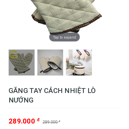
Tap to expand
GĂNG TAY CÁCH NHIỆT LÒ
NƯỚNG
289.000
đ
289.000
đ