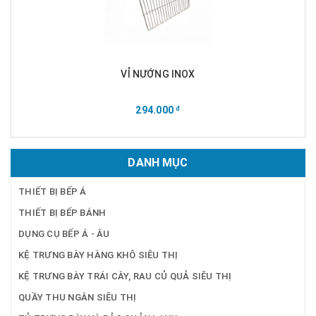
VỈ NƯỚNG INOX
294.000
đ
DANH MỤC
THIẾT BỊ BẾP Á
THIẾT BỊ BẾP BÁNH
DỤNG CỤ BẾP Á - ÂU
KỆ TRƯNG BÀY HÀNG KHÔ SIÊU THỊ
KỆ TRƯNG BÀY TRÁI CÂY, RAU CỦ QUẢ SIÊU THỊ
QUẦY THU NGÂN SIÊU THỊ