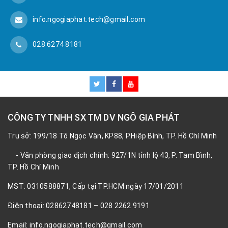
info.ngogiaphat.tech@gmail.com
028 6274 8181
CÔNG TY TNHH SX TM DV NGÔ GIA PHÁT
Trụ sở: 199/18 Tô Ngọc Vân, KP88, P.Hiệp Bình, TP. Hồ Chí Minh
- Văn phòng giao dịch chính: 927/1N tỉnh lộ 43, P. Tam Bình,
TP. Hồ Chí Minh
MST: 0310588871, Cấp tại TP.HCM ngày 17/01/2011
Điện thoại: 02862748181 – 028 2262 9191
Email: info.ngogiaphat.tech@gmail.com