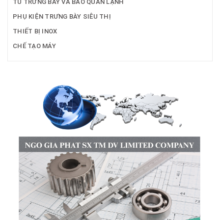
TỦ TRƯNG BÀY VÀ BẢO QUẢN LẠNH
PHỤ KIỆN TRƯNG BÀY SIÊU THỊ
THIẾT BỊ INOX
CHẾ TẠO MÁY