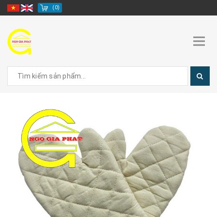
(
0
)