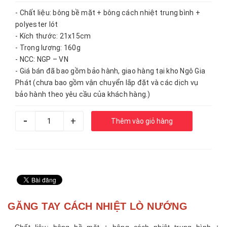
- Chất liệu: bông bề mặt + bông cách nhiệt trung bình +
polyester lót
- Kích thước: 21x15cm
- Trọng lượng: 160g
- NCC: NGP – VN
- Giá bán đã bao gồm bảo hành, giao hàng tại kho Ngô Gia
Phát (chưa bao gồm vận chuyển lắp đặt và các dịch vụ
bảo hành theo yêu cầu của khách hàng.)
-
+
Thêm vào giỏ hàng
GĂNG TAY CÁCH NHIỆT LÒ NƯỚNG
- Chất liệu: bông bề mặt + bông cách nhiệt trung bình +