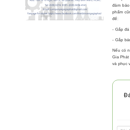
đảm bảo 
phẩm cũn
để:
- Gắp đá 
- Gắp bá
Nếu có n
Gia Phát
và phục 
Đá