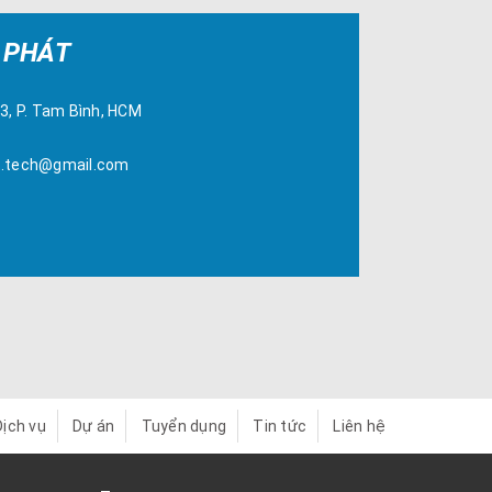
 PHÁT
43, P. Tam Bình, HCM
t.tech@gmail.com
Dịch vụ
Dự án
Tuyển dụng
Tin tức
Liên hệ