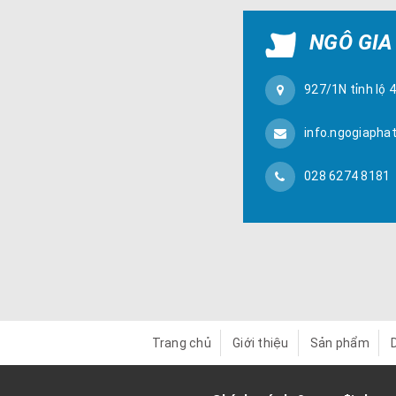
NGÔ GIA
927/1N tỉnh lộ 
info.ngogiapha
028 6274 8181
Trang chủ
Giới thiệu
Sản phẩm