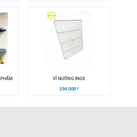
N PHẨM
VỈ NƯỚNG INOX
294.000
đ