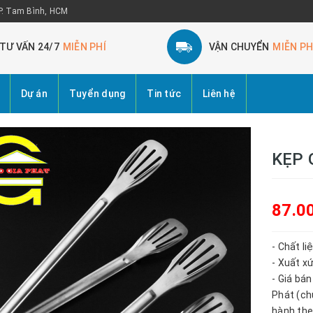
 P. Tam Bình, HCM
TƯ VẤN 24/7
MIỄN PHÍ
VẬN CHUYỂN
MIỄN PH
Dự án
Tuyển dụng
Tin tức
Liên hệ
KẸP 
87.0
- Chất li
- Xuất x
- Giá bá
Phát (ch
hành the