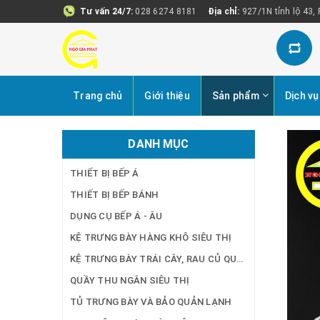
Tư vấn 24/7:
028 6274 8181
Địa chỉ:
927/1N tỉnh lộ 43,
Trang chủ
Giới thiệu
Sản phẩm
Dịch vụ
DANH MỤC
THIẾT BỊ BẾP Á
THIẾT BỊ BẾP BÁNH
DỤNG CỤ BẾP Á - ÂU
KỆ TRƯNG BÀY HÀNG KHÔ SIÊU THỊ
KỆ TRƯNG BÀY TRÁI CÂY, RAU CỦ QUẢ SIÊU THỊ
QUẦY THU NGÂN SIÊU THỊ
TỦ TRƯNG BÀY VÀ BẢO QUẢN LẠNH