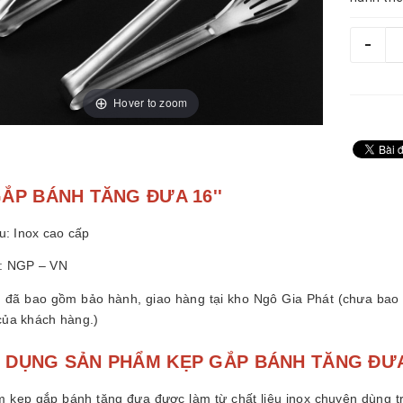
-
Hover to zoom
ẮP BÁNH TĂNG ĐƯA 16''
ệu: Inox cao cấp
ứ: NGP – VN
n đã bao gồm bảo hành, giao hàng tại kho Ngô Gia Phát (chưa bao
của khách hàng.)
 DỤNG SẢN PHẨM KẸP GẮP BÁNH TĂNG ĐƯA 
 kẹp gắp bánh tăng đưa được làm từ chất liệu inox chuyên dùng 