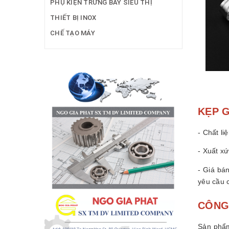
PHỤ KIỆN TRƯNG BÀY SIÊU THỊ
THIẾT BỊ INOX
CHẾ TẠO MÁY
KẸP G
- Chất li
- Xuất x
- Giá bá
yêu cầu 
CÔNG
Sản phẩm