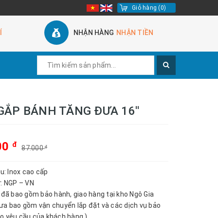
Giỏ hàng
(
0
)
Í
NHẬN HÀNG
NHẬN TIỀN
GẮP BÁNH TĂNG ĐƯA 16''
00
đ
87.000
đ
ệu: Inox cao cấp
ứ: NGP – VN
n đã bao gồm bảo hành, giao hàng tại kho Ngô Gia
ưa bao gồm vận chuyển lắp đặt và các dịch vụ bảo
o yêu cầu của khách hàng.)