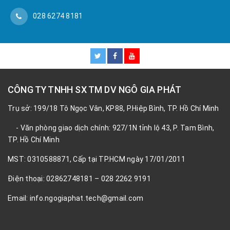
028 6274 8181
CÔNG TY TNHH SX TM DV NGÔ GIA PHÁT
Trụ sở: 199/18 Tô Ngọc Vân, KP88, P.Hiệp Bình, TP. Hồ Chí Minh
- Văn phòng giao dịch chính: 927/1N tỉnh lộ 43, P. Tam Bình,
TP. Hồ Chí Minh
MST: 0310588871, Cấp tại TP.HCM ngày 17/01/2011
Điện thoại: 02862748181 – 028 2262 9191
Email: info.ngogiaphat.tech@gmail.com