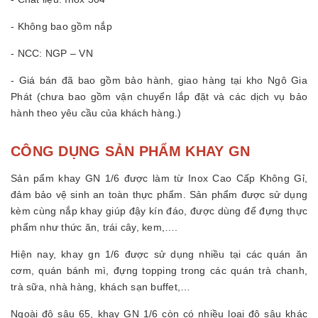
- Không bao gồm nắp
- NCC: NGP – VN
- Giá bán đã bao gồm bảo hành, giao hàng tại kho Ngô Gia
Phát (chưa bao gồm vận chuyển lắp đặt và các dịch vụ bảo
hành theo yêu cầu của khách hàng.)
CÔNG DỤNG SẢN PHẨM KHAY GN
Sản pẩm khay GN 1/6 được làm từ Inox Cao Cấp Không Gỉ,
đảm bảo vệ sinh an toàn thực phẩm. Sản phẩm được sử dụng
kèm cùng nắp khay giúp đậy kín đáo, được dùng để đựng thực
phẩm như thức ăn, trái cây, kem,….
Hiện nay, khay gn 1/6 được sử dụng nhiều tại các quán ăn
cơm, quán bánh mì, đựng topping trong các quán trà chanh,
trà sữa, nhà hàng, khách sạn buffet,…
Ngoài độ sâu 65, khay GN 1/6 còn có nhiều loại độ sâu khác