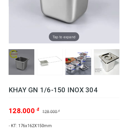
Tap to expand
KHAY GN 1/6-150 INOX 304
128.000
đ
128.000
đ
- KT: 176x162X150mm