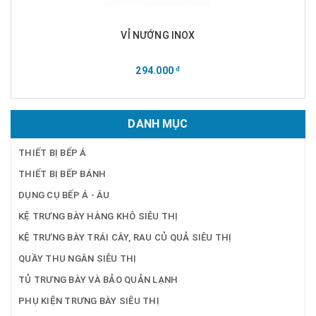
VỈ NƯỚNG INOX
294.000
đ
DANH MỤC
THIẾT BỊ BẾP Á
THIẾT BỊ BẾP BÁNH
DỤNG CỤ BẾP Á - ÂU
KỆ TRƯNG BÀY HÀNG KHÔ SIÊU THỊ
KỆ TRƯNG BÀY TRÁI CÂY, RAU CỦ QUẢ SIÊU THỊ
QUẦY THU NGÂN SIÊU THỊ
TỦ TRƯNG BÀY VÀ BẢO QUẢN LẠNH
PHỤ KIỆN TRƯNG BÀY SIÊU THỊ