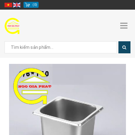
(
0
)