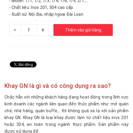
- Model: 1/1; 1/2; 1/3; 1/4; 1/6; 1/9; 2/1;...
- Chất liệu: Inox 201, 304 cao cấp.
- Xuất xứ: Nội địa, nhập ngoại Đài Loan
-
+
Thêm vào giỏ hàng
Khay GN là gì và có công dụng ra sao?
Chắc hẳn với những khách hàng đang hoạt động trong lĩnh vực
kinh doanh các ngành liên quan đến thức phẩm như: mở quán
chè, nhà hàng, quán buffe,...thì không quá xa lạ với sản phẩm
khay GN. Khay GN là loại khay được làm từ chất liệu inox 201
hoặc 304, an toàn trong ngành thực phẩm. Sản phẩm này
được sử dụng để: