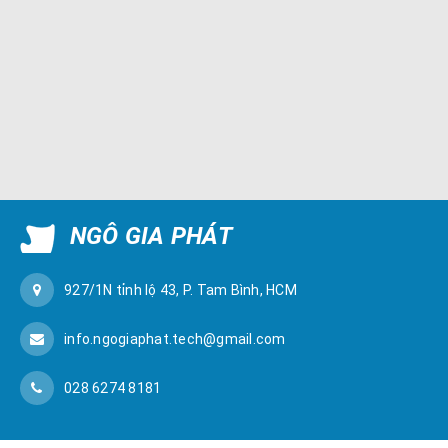
NGÔ GIA PHÁT
927/1N tỉnh lộ 43, P. Tam Bình, HCM
info.ngogiaphat.tech@gmail.com
028 6274 8181