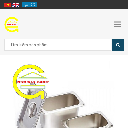
(
0
)