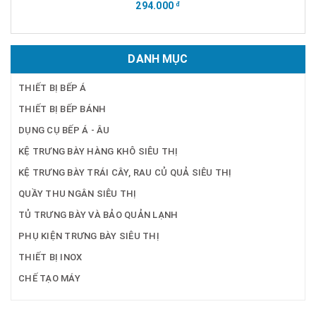
294.000
đ
DANH MỤC
THIẾT BỊ BẾP Á
THIẾT BỊ BẾP BÁNH
DỤNG CỤ BẾP Á - ÂU
KỆ TRƯNG BÀY HÀNG KHÔ SIÊU THỊ
KỆ TRƯNG BÀY TRÁI CÂY, RAU CỦ QUẢ SIÊU THỊ
QUẦY THU NGÂN SIÊU THỊ
TỦ TRƯNG BÀY VÀ BẢO QUẢN LẠNH
PHỤ KIỆN TRƯNG BÀY SIÊU THỊ
THIẾT BỊ INOX
CHẾ TẠO MÁY