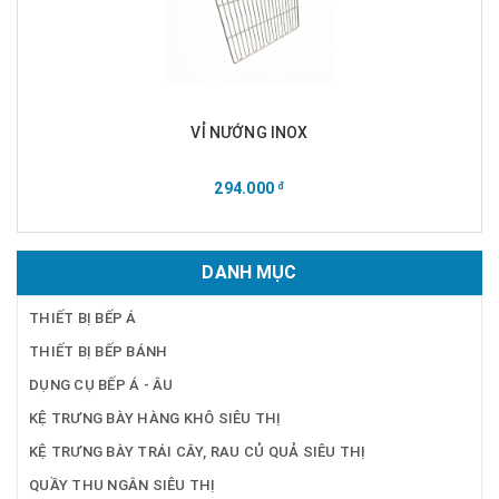
VỈ NƯỚNG INOX
294.000
đ
DANH MỤC
THIẾT BỊ BẾP Á
THIẾT BỊ BẾP BÁNH
DỤNG CỤ BẾP Á - ÂU
KỆ TRƯNG BÀY HÀNG KHÔ SIÊU THỊ
KỆ TRƯNG BÀY TRÁI CÂY, RAU CỦ QUẢ SIÊU THỊ
QUẦY THU NGÂN SIÊU THỊ