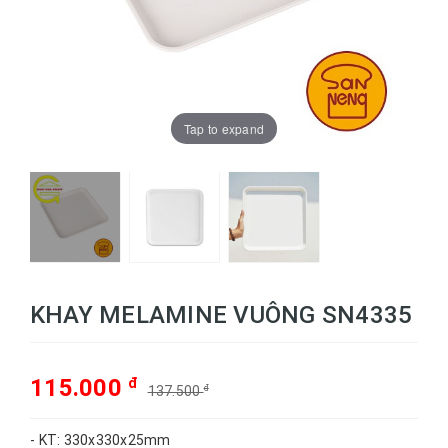
Tap to expand
KHAY MELAMINE VUÔNG SN4335
115.000
đ
137.500
đ
- KT: 330x330x25mm