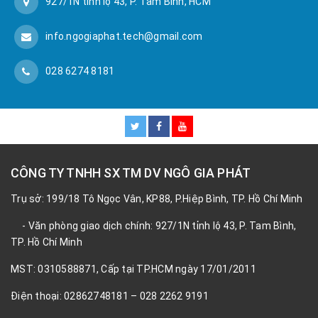
927/1N tỉnh lộ 43, P. Tam Bình, HCM
info.ngogiaphat.tech@gmail.com
028 6274 8181
CÔNG TY TNHH SX TM DV NGÔ GIA PHÁT
Trụ sở: 199/18 Tô Ngọc Vân, KP88, P.Hiệp Bình, TP. Hồ Chí Minh
- Văn phòng giao dịch chính: 927/1N tỉnh lộ 43, P. Tam Bình,
TP. Hồ Chí Minh
MST: 0310588871, Cấp tại TP.HCM ngày 17/01/2011
Điện thoại: 02862748181 – 028 2262 9191