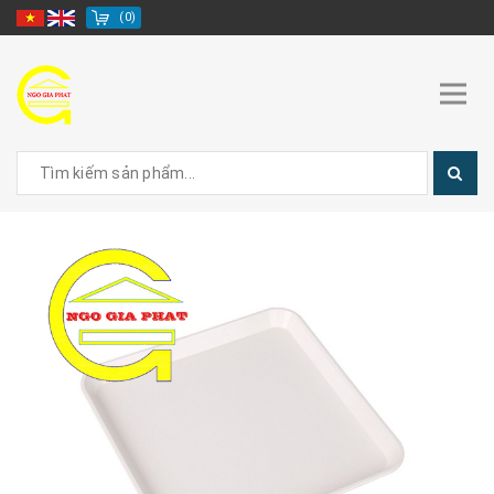
(
0
)