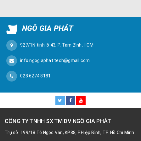
NGÔ GIA PHÁT
927/1N tỉnh lộ 43, P. Tam Bình, HCM
info.ngogiaphat.tech@gmail.com
028 6274 8181
CÔNG TY TNHH SX TM DV NGÔ GIA PHÁT
Trụ sở: 199/18 Tô Ngọc Vân, KP88, P.Hiệp Bình, TP. Hồ Chí Minh