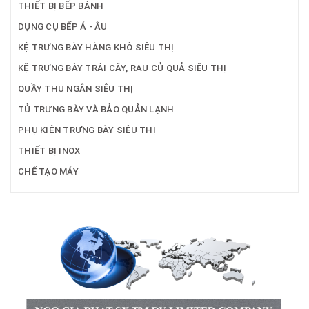
THIẾT BỊ BẾP BÁNH
DỤNG CỤ BẾP Á - ÂU
KỆ TRƯNG BÀY HÀNG KHÔ SIÊU THỊ
KỆ TRƯNG BÀY TRÁI CÂY, RAU CỦ QUẢ SIÊU THỊ
QUẦY THU NGÂN SIÊU THỊ
TỦ TRƯNG BÀY VÀ BẢO QUẢN LẠNH
PHỤ KIỆN TRƯNG BÀY SIÊU THỊ
THIẾT BỊ INOX
CHẾ TẠO MÁY