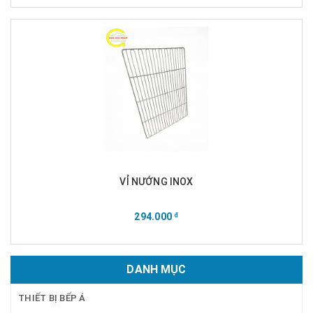
VỈ NƯỚNG INOX
294.000
đ
DANH MỤC
THIẾT BỊ BẾP Á