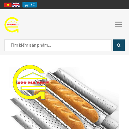
(
0
)