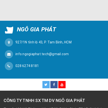
NGÔ GIA PHÁT
927/1N tỉnh lộ 43, P. Tam Bình, HCM
info.ngogiaphat.tech@gmail.com
028 6274 8181
CÔNG TY TNHH SX TM DV NGÔ GIA PHÁT