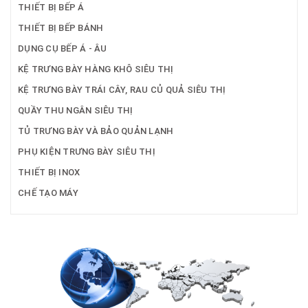
THIẾT BỊ BẾP Á
THIẾT BỊ BẾP BÁNH
DỤNG CỤ BẾP Á - ÂU
KỆ TRƯNG BÀY HÀNG KHÔ SIÊU THỊ
KỆ TRƯNG BÀY TRÁI CÂY, RAU CỦ QUẢ SIÊU THỊ
QUẦY THU NGÂN SIÊU THỊ
TỦ TRƯNG BÀY VÀ BẢO QUẢN LẠNH
PHỤ KIỆN TRƯNG BÀY SIÊU THỊ
THIẾT BỊ INOX
CHẾ TẠO MÁY