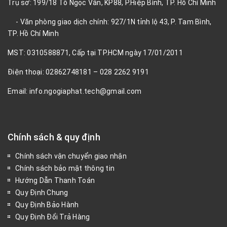
Trụ sở: 199/18 Tô Ngọc Vân, KP88, P.Hiệp Bình, TP. Hồ Chí Minh
- Văn phòng giao dịch chính: 927/1N tỉnh lộ 43, P. Tam Bình,
TP. Hồ Chí Minh
MST: 0310588871, Cấp tại TP.HCM ngày 17/01/2011
Điện thoại: 02862748181 – 028 2262 9191
Email: info.ngogiaphat.tech@gmail.com
Chính sách & quy định
Chính sách vận chuyển giao nhận
Chính sách bảo mật thông tin
Hướng Dẫn Thanh Toán
Quy Định Chung
Quy Định Bảo Hành
Quy Định Đổi Trả Hàng