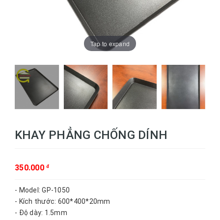
Tap to expand
KHAY PHẲNG CHỐNG DÍNH
350.000
đ
- Model: GP-1050
- Kích thước: 600*400*20mm
- Độ dày: 1.5mm