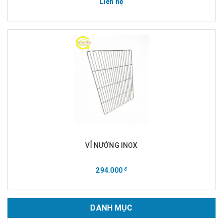
Liên hệ
VỈ NƯỚNG INOX
294.000
đ
DANH MỤC