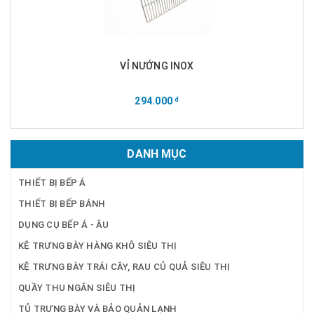
VỈ NƯỚNG INOX
294.000
đ
DANH MỤC
THIẾT BỊ BẾP Á
THIẾT BỊ BẾP BÁNH
DỤNG CỤ BẾP Á - ÂU
KỆ TRƯNG BÀY HÀNG KHÔ SIÊU THỊ
KỆ TRƯNG BÀY TRÁI CÂY, RAU CỦ QUẢ SIÊU THỊ
QUẦY THU NGÂN SIÊU THỊ
TỦ TRƯNG BÀY VÀ BẢO QUẢN LẠNH