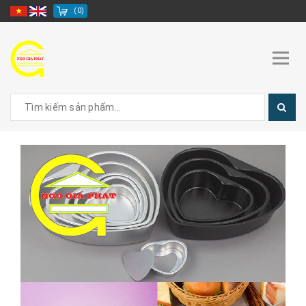
(
0
)