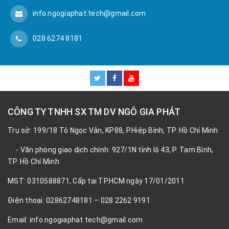
info.ngogiaphat.tech@gmail.com
028 6274 8181
CÔNG TY TNHH SX TM DV NGÔ GIA PHÁT
Trụ sở: 199/18 Tô Ngọc Vân, KP88, P.Hiệp Bình, TP. Hồ Chí Minh
- Văn phòng giao dịch chính: 927/1N tỉnh lộ 43, P. Tam Bình,
TP. Hồ Chí Minh
MST: 0310588871, Cấp tại TP.HCM ngày 17/01/2011
Điện thoại: 02862748181 – 028 2262 9191
Email: info.ngogiaphat.tech@gmail.com