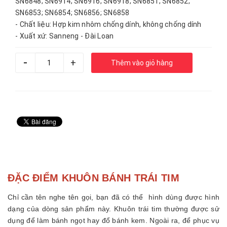
SN6848; SN6914; SN6916; SN6918; SN6851; SN6852;
SN6853; SN6854; SN6856; SN6858
- Chất liệu: Hợp kim nhôm chống dính, không chống dính
- Xuất xứ: Sanneng - Đài Loan
-
+
Thêm vào giỏ hàng
ĐẶC ĐIỂM KHUÔN BÁNH TRÁI TIM
Chỉ cần tên nghe tên gọi, bạn đã có thể hình dùng được hình
dạng của dòng sản phẩm này. Khuôn trái tim thường được sử
dụng để làm bánh ngọt hay đổ bánh kem. Ngoài ra, để phục vụ