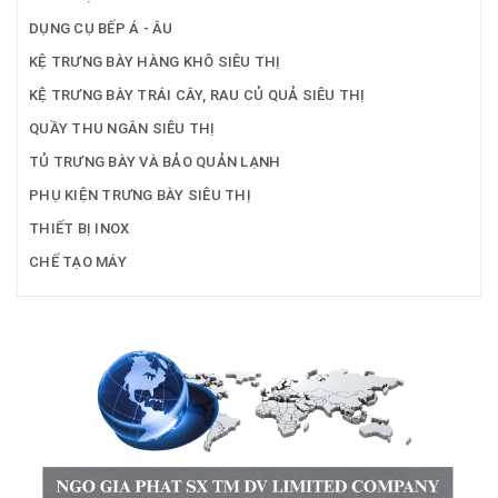
DỤNG CỤ BẾP Á - ÂU
KỆ TRƯNG BÀY HÀNG KHÔ SIÊU THỊ
KỆ TRƯNG BÀY TRÁI CÂY, RAU CỦ QUẢ SIÊU THỊ
QUẦY THU NGÂN SIÊU THỊ
TỦ TRƯNG BÀY VÀ BẢO QUẢN LẠNH
PHỤ KIỆN TRƯNG BÀY SIÊU THỊ
THIẾT BỊ INOX
CHẾ TẠO MÁY