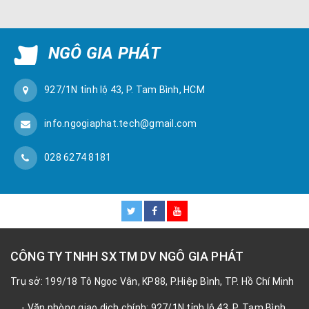
NGÔ GIA PHÁT
927/1N tỉnh lộ 43, P. Tam Bình, HCM
info.ngogiaphat.tech@gmail.com
028 6274 8181
CÔNG TY TNHH SX TM DV NGÔ GIA PHÁT
Trụ sở: 199/18 Tô Ngọc Vân, KP88, P.Hiệp Bình, TP. Hồ Chí Minh
- Văn phòng giao dịch chính: 927/1N tỉnh lộ 43, P. Tam Bình,