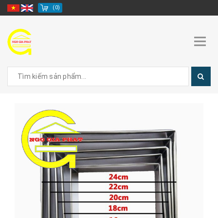
(
0
)