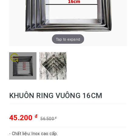
Tap to expand
KHUÔN RING VUÔNG 16CM
45.200
đ
56.500
đ
- Chất liệu: Inox cao cấp.