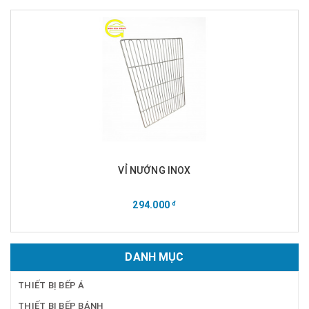
VỈ NƯỚNG INOX
294.000
đ
DANH MỤC
THIẾT BỊ BẾP Á
THIẾT BỊ BẾP BÁNH