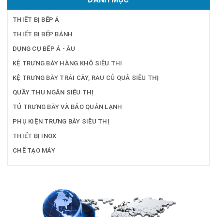
THIẾT BỊ BẾP Á
THIẾT BỊ BẾP BÁNH
DỤNG CỤ BẾP Á - ÂU
KỆ TRƯNG BÀY HÀNG KHÔ SIÊU THỊ
KỆ TRƯNG BÀY TRÁI CÂY, RAU CỦ QUẢ SIÊU THỊ
QUẦY THU NGÂN SIÊU THỊ
TỦ TRƯNG BÀY VÀ BẢO QUẢN LẠNH
PHỤ KIỆN TRƯNG BÀY SIÊU THỊ
THIẾT BỊ INOX
CHẾ TẠO MÁY