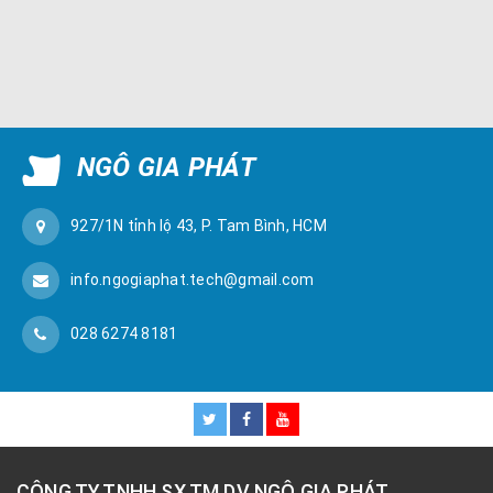
NGÔ GIA PHÁT
927/1N tỉnh lộ 43, P. Tam Bình, HCM
info.ngogiaphat.tech@gmail.com
028 6274 8181
CÔNG TY TNHH SX TM DV NGÔ GIA PHÁT