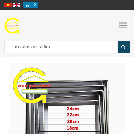
(
0
)