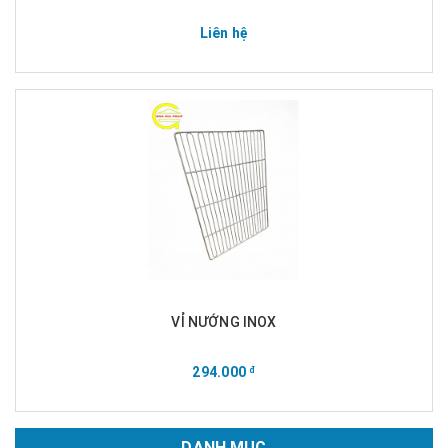
Liên hệ
VỈ NƯỚNG INOX
294.000
đ
DANH MỤC