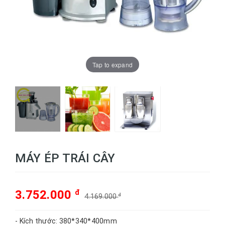
Tap to expand
MÁY ÉP TRÁI CÂY
3.752.000
đ
4.169.000
đ
- Kích thước: 380*340*400mm