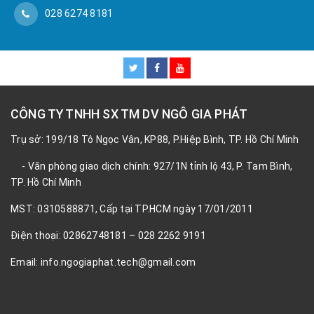
028 6274 8181
CÔNG TY TNHH SX TM DV NGÔ GIA PHÁT
Trụ sở: 199/18 Tô Ngọc Vân, KP88, P.Hiệp Bình, TP. Hồ Chí Minh
- Văn phòng giao dịch chính: 927/1N tỉnh lộ 43, P. Tam Bình,
TP. Hồ Chí Minh
MST: 0310588871, Cấp tại TP.HCM ngày 17/01/2011
Điện thoại: 02862748181 – 028 2262 9191
Email: info.ngogiaphat.tech@gmail.com