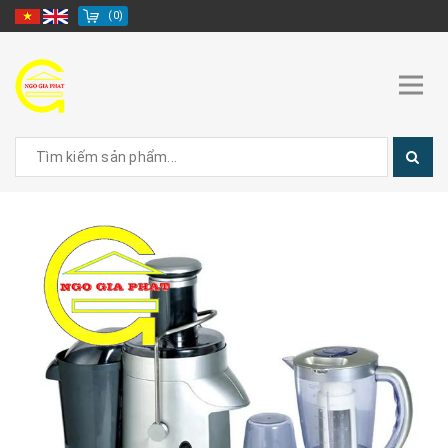
(
0
)