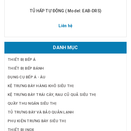
TỦ HẤP TỰ ĐỘNG ( Model: EAB-DRS)
Liên hệ
DANH MỤC
THIẾT BỊ BẾP Á
THIẾT BỊ BẾP BÁNH
DỤNG CỤ BẾP Á - ÂU
KỆ TRƯNG BÀY HÀNG KHÔ SIÊU THỊ
KỆ TRƯNG BÀY TRÁI CÂY, RAU CỦ QUẢ SIÊU THỊ
QUẦY THU NGÂN SIÊU THỊ
TỦ TRƯNG BÀY VÀ BẢO QUẢN LẠNH
PHỤ KIỆN TRƯNG BÀY SIÊU THỊ
THIẾT BỊ INOX