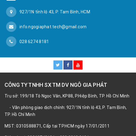
927/1N tỉnh lộ 43, P. Tam Bình, HCM
info.ngogiaphat.tech@gmail.com
028 6274 8181
CÔNG TY TNHH SX TM DV NGÔ GIA PHÁT
Trụ sở: 199/18 Tô Ngọc Vân, KP88, P.Hiệp Bình, TP. Hồ Chí Minh
- Văn phòng giao dịch chính: 927/1N tỉnh lộ 43, P. Tam Bình,
TP. Hồ Chí Minh
MST: 0310588871, Cấp tại TP.HCM ngày 17/01/2011