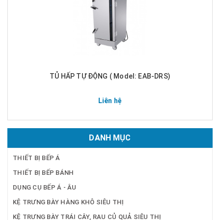
TỦ HẤP TỰ ĐỘNG ( Model: EAB-DRS)
Liên hệ
DANH MỤC
THIẾT BỊ BẾP Á
THIẾT BỊ BẾP BÁNH
DỤNG CỤ BẾP Á - ÂU
KỆ TRƯNG BÀY HÀNG KHÔ SIÊU THỊ
KỆ TRƯNG BÀY TRÁI CÂY, RAU CỦ QUẢ SIÊU THỊ