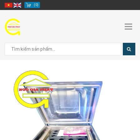
(
0
)