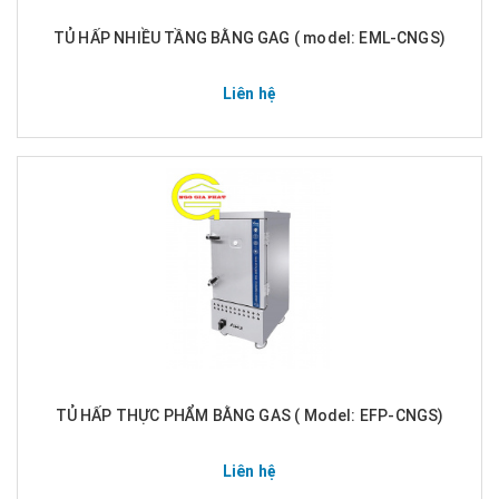
TỦ HẤP NHIỀU TẦNG BẰNG GAG ( model: EML-CNGS)
Liên hệ
TỦ HẤP THỰC PHẨM BẰNG GAS ( Model: EFP-CNGS)
Liên hệ