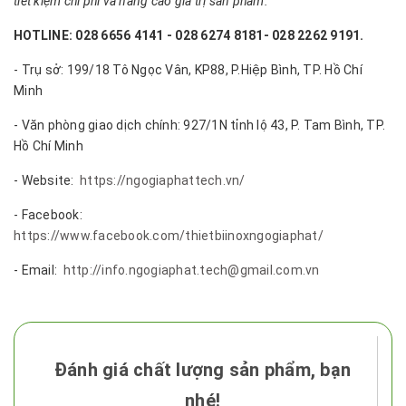
tiết kiệm chi phí và nâng cao giá trị sản phẩm.
HOTLINE: 028 6656 4141 - 028 6274 8181- 028 2262 9191.
- Trụ sở: 199/18 Tô Ngọc Vân, KP88, P.Hiệp Bình, TP. Hồ Chí
Minh
- Văn phòng giao dịch chính: 927/1N tỉnh lộ 43, P. Tam Bình, TP.
Hồ Chí Minh
- Website:
https://ngogiaphattech.vn/
- Facebook:
https://www.facebook.com/thietbiinoxngogiaphat/
- Email:
http://info.ngogiaphat.tech@gmail.com.vn
Đánh giá chất lượng sản phẩm, bạn
nhé!