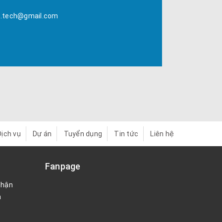
t.tech@gmail.com
Dịch vụ
Dự án
Tuyển dụng
Tin tức
Liên hệ
Fanpage
nhận
n