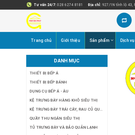
Tư vấn 24/7:
028 6274 8181
Địa chỉ:
927/1N tỉnh lộ 43,
Trang chủ
Giới thiệu
Sản phẩm
Dịch vụ
DANH MỤC
THIẾT BỊ BẾP Á
THIẾT BỊ BẾP BÁNH
DỤNG CỤ BẾP Á - ÂU
KỆ TRƯNG BÀY HÀNG KHÔ SIÊU THỊ
KỆ TRƯNG BÀY TRÁI CÂY, RAU CỦ QUẢ SIÊU THỊ
QUẦY THU NGÂN SIÊU THỊ
TỦ TRƯNG BÀY VÀ BẢO QUẢN LẠNH