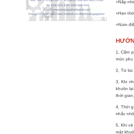
+Nắp nhi
+Hẹn thời
+Núm điều
HƯỚN
1, Cắm p
mức yêu c
2, Từ lú
3, Khi n
khuôn lại
thời gian
4, Thời 
nhắc nhở
5, Khi vệ
mặt khuô