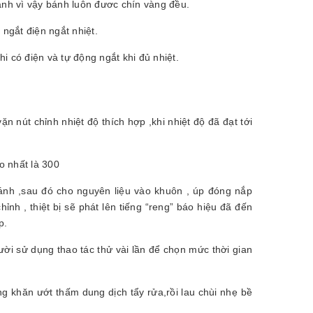
nh vì vậy bánh luôn đươc chín vàng đều.
 ngắt điện ngắt nhiệt.
i có điện và tự động ngắt khi đủ nhiệt.
 nút chỉnh nhiệt độ thích hợp ,khi nhiệt độ đã đạt tới
o nhất là 300
ánh ,sau đó cho nguyên liệu vào khuôn , úp đóng nắp
hỉnh , thiệt bị sẽ phát lên tiếng “reng” báo hiệu đã đến
p.
ời sử dụng thao tác thử vài lần để chọn mức thời gian
ng khăn ướt thấm dung dịch tẩy rửa,rồi lau chùi nhẹ bề