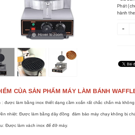
Phát (ch
hành the
-
Hover to zoom
ĐIỂM CỦA SẢN PHẨM MÁY LÀM BÁNH WAFFLE
 : được làm bằng inox thiết dạng cầm xoắn rất chắc chắn mà không
yền nhiệt: Được làm bằng dây đồng đảm bảo máy chạy không bị chá
u: Được làm vách inox để đỡ máy.