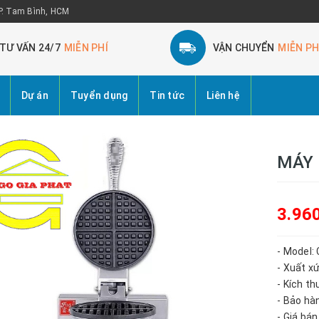
 P. Tam Bình, HCM
TƯ VẤN 24/7
MIỄN PHÍ
VẬN CHUYỂN
MIỄN PH
Dự án
Tuyển dụng
Tin tức
Liên hệ
MÁY 
3.96
- Model:
- Xuất x
- Kích t
- Bảo hà
- Giá bá