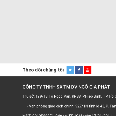
Theo dõi chúng tôi
CÔNG TY TNHH SX TM DV NGÔ GIA PHÁT
Trụ sở: 199/18 Tô Ngọc Vân, KP88, P.Hiệp Bình, TP. Hồ 
- Văn phòng giao dịch chính: 927/1N tỉnh lộ 43, P. Tam
MST: 0310588871, Cấp tại TP.HCM ngày 17/01/2011