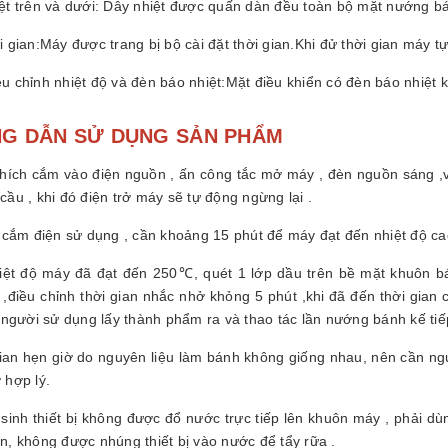
ệt trên và dưới: Dây nhiệt được quấn dàn đều toàn bộ mặt nướng bá
 gian:Máy được trang bị bộ cài đặt thời gian.Khi đử thời gian máy tự
 chỉnh nhiệt độ và đèn báo nhiệt:Mặt điều khiển có đèn báo nhiệt kh
G DẪN SỬ DỤNG SẢN PHẨM
hích cắm vào điện nguồn , ấn công tắc mở máy , đèn nguồn sáng ,vặn
ầu , khi đó điện trở máy sẽ tự động ngừng lại .
c cắm điện sử dụng , cần khoảng 15 phút để máy đạt đến nhiệt độ ca
hiệt độ máy đã đạt đến 250℃, quét 1 lớp dầu trên bề mặt khuôn b
 ,điều chỉnh thời gian nhắc nhở khỏng 5 phút ,khi đã đến thời gian c
,người sử dụng lấy thành phẩm ra và thao tác lần nướng bánh kế tiế
gian hẹn giờ do nguyên liệu làm bánh không giống nhau, nên cần ngư
 hợp lý.
 sinh thiết bị không được đổ nước trực tiếp lên khuôn máy , phải dù
n, không được nhúng thiết bị vào nước để tẩy rữa .