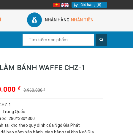
Giỏ hàng
(
0
)
Í
NHẬN HÀNG
NHẬN TIỀN
LÀM BÁNH WAFFE CHZ-1
0.000
đ
3.960.000
đ
 CHZ-1
ứ: Trung Quốc
hước: 280*380*300
nh tại kho theo quy định của Ngô Gia Phát
n đã bao gồm bảo hành, giao hàng tại kho Ngô Gia