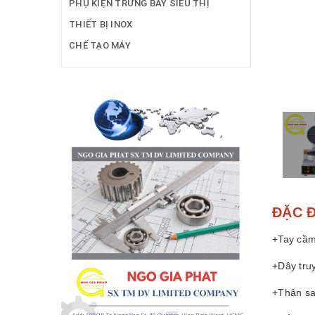
PHỤ KIỆN TRƯNG BÀY SIÊU THỊ
THIẾT BỊ INOX
CHẾ TẠO MÁY
ĐẶC 
+Tay cầm
+Dây tru
+Thân sa