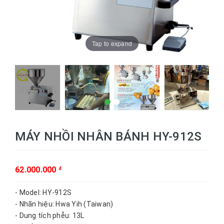
Tap to expand
MÁY NHỒI NHÂN BÁNH HY-912S
62.000.000
đ
- Model: HY-912S
- Nhãn hiệu: Hwa Yih (Taiwan)
- Dung tích phễu: 13L