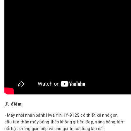
Ưu điểm:
- Máy nhồi nhân bánh Hwa Yih HY-912S có thiết kế nhỏ gọn,
cấu tạo thân máy bằng thép không gỉ bền đẹp, sáng bóng, làm
nổi bật không gian bếp và cho giá trị sử dụng lâu dài.