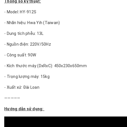
Thông số kỹ thuật:
- Model: HY-912S
- Nhãn hiệu: Hwa Yih (Taiwan)
- Dung tích phễu: 13L
- Nguồn điện: 220V/50Hz
- Công suất: 90W
- Kích thước máy (DxRxC): 450x230x650mm
- Trọng lượng máy: 15kg
- Xuất xứ: Đài Loan
—————
Hướng dẫn sử dụng: