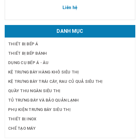
Liên hệ
DANH MỤC
THIẾT BỊ BẾP Á
THIẾT BỊ BẾP BÁNH
DỤNG CỤ BẾP Á - ÂU
KỆ TRƯNG BÀY HÀNG KHÔ SIÊU THỊ
KỆ TRƯNG BÀY TRÁI CÂY, RAU CỦ QUẢ SIÊU THỊ
QUẦY THU NGÂN SIÊU THỊ
TỦ TRƯNG BÀY VÀ BẢO QUẢN LẠNH
PHỤ KIỆN TRƯNG BÀY SIÊU THỊ
THIẾT BỊ INOX
CHẾ TẠO MÁY