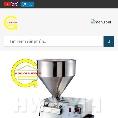
(
0
)