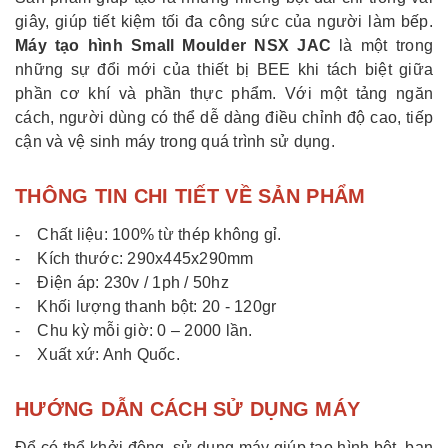
giây, giúp tiết kiệm tối đa công sức của người làm bếp.
Máy tạo hình Small Moulder NSX JAC
là một trong
những sự đổi mới của thiết bị BEE khi tách biệt giữa
phần cơ khí và phần thực phẩm. Với một tảng ngăn
cách, người dùng có thể dễ dàng điều chỉnh độ cao, tiếp
cận và vệ sinh máy trong quá trình sử dụng.
THÔNG TIN CHI TIẾT VỀ SẢN PHẨM
- Chất liệu: 100% từ thép không gỉ.
- Kích thước: 290x445x290mm
- Điện áp: 230v / 1ph / 50hz
- Khối lượng thanh bột: 20 - 120gr
- Chu kỳ mỗi giờ: 0 – 2000 lần.
- Xuất xứ: Anh Quốc.
HƯỚNG DẪN CÁCH SỬ DỤNG MÁY
Để có thể khởi động, sử dụng máy giúp tạo hình bột, bạn