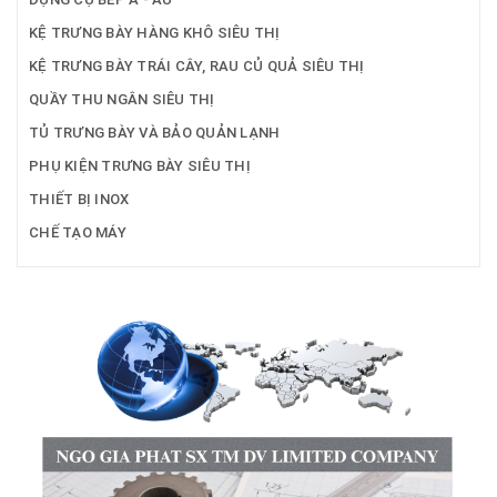
KỆ TRƯNG BÀY HÀNG KHÔ SIÊU THỊ
KỆ TRƯNG BÀY TRÁI CÂY, RAU CỦ QUẢ SIÊU THỊ
QUẦY THU NGÂN SIÊU THỊ
TỦ TRƯNG BÀY VÀ BẢO QUẢN LẠNH
PHỤ KIỆN TRƯNG BÀY SIÊU THỊ
THIẾT BỊ INOX
CHẾ TẠO MÁY