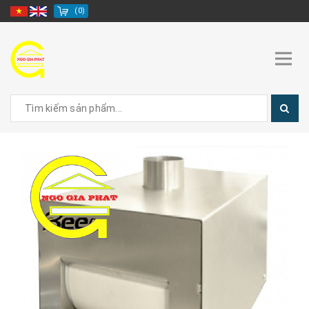
(
0
)