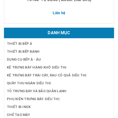
Liên hệ
DANH MỤC
THIẾT BỊ BẾP Á
THIẾT BỊ BẾP BÁNH
DỤNG CỤ BẾP Á - ÂU
KỆ TRƯNG BÀY HÀNG KHÔ SIÊU THỊ
KỆ TRƯNG BÀY TRÁI CÂY, RAU CỦ QUẢ SIÊU THỊ
QUẦY THU NGÂN SIÊU THỊ
TỦ TRƯNG BÀY VÀ BẢO QUẢN LẠNH
PHỤ KIỆN TRƯNG BÀY SIÊU THỊ
THIẾT BỊ INOX
CHẾ TẠO MÁY