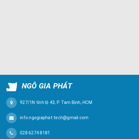
NGÔ GIA PHÁT
927/1N tỉnh lộ 43, P. Tam Bình, HCM
info.ngogiaphat.tech@gmail.com
028 6274 8181