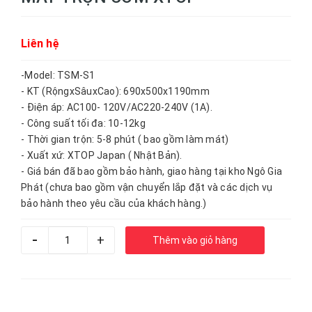
Liên hệ
-Model: TSM-S1
- KT (RộngxSâuxCao): 690x500x1190mm
- Điện áp: AC100- 120V/AC220-240V (1A).
- Công suất tối đa: 10-12kg
- Thời gian trộn: 5-8 phút ( bao gồm làm mát)
- Xuất xứ: XTOP Japan ( Nhật Bản).
- Giá bán đã bao gồm bảo hành, giao hàng tại kho Ngô Gia
Phát (chưa bao gồm vận chuyển lắp đặt và các dịch vụ
bảo hành theo yêu cầu của khách hàng.)
-
+
Thêm vào giỏ hàng