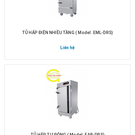
TỦ HẤP ĐIỆN NHIỀU TẦNG ( Model: EML-DRS)
Liên hệ
TỦ HẤP TỰ ĐỘNG ( Model: EAB-DRS)