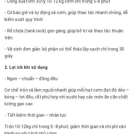
- Công suất lớn: xử lý 10-12 kg cơm chỉ trong 5-8 phút
- Có báo giờ và tự động xả cơm, giúp thao tác nhanh chóng, dễ
kiểm soát quy trình
- Rổ chứa (tank rack) gọn gàng, giúp bố trí và thao tác thuận
tiện
- Vệ sinh đơn giản: bộ phận có thể tháo lắp sạch chỉ trong 30
giây
2. Lợi ích khi sử dụng
- Ngon – chuẩn – đồng đều
Cơ chế trộn và làm nguội nhanh giúp mỗi hạt cơm đạt độ dẻo –
bóng – tơi đều, rất phù hợp với sushi hay các món ăn cần chất
lượng gạo cao
- Tiết kiệm thời gian – nhân lực
Trộn 10-12kg chỉ trong 5 -8 phút, giảm thời gian và chi phí vận
hành so với cách thủ công.