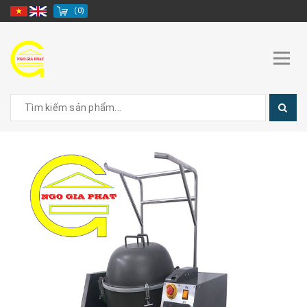
(
0
)