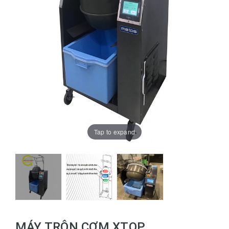
Tap to expand
MÁY TRỘN CƠM XTOP