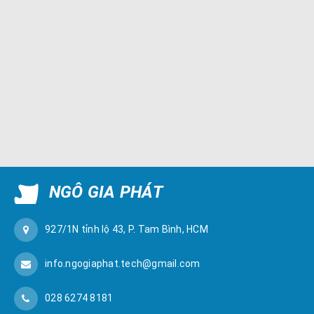
NGÔ GIA PHÁT
927/1N tỉnh lộ 43, P. Tam Bình, HCM
info.ngogiaphat.tech@gmail.com
028 6274 8181