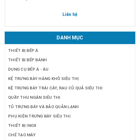
Liên hệ
DANH MỤC
THIẾT BỊ BẾP Á
THIẾT BỊ BẾP BÁNH
DỤNG CỤ BẾP Á - ÂU
KỆ TRƯNG BÀY HÀNG KHÔ SIÊU THỊ
KỆ TRƯNG BÀY TRÁI CÂY, RAU CỦ QUẢ SIÊU THỊ
QUẦY THU NGÂN SIÊU THỊ
TỦ TRƯNG BÀY VÀ BẢO QUẢN LẠNH
PHỤ KIỆN TRƯNG BÀY SIÊU THỊ
THIẾT BỊ INOX
CHẾ TẠO MÁY