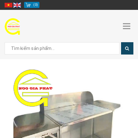
(
0
)