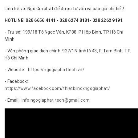
Liên hệ với Ngô Gia phát để được tư vấn và báo giá chi tiết!
HOTLINE: 028 6656 4141 - 028 6274 8181- 028 2262 9191.
- Trụ sở: 199/18 Tô Ngọc Vân, KP88, P.Hiệp Bình, TP. Hồ Chí
Minh
- Văn phòng giao dịch chính: 927/1N tỉnh lộ 43, P. Tam Bình, TP.
Hồ Chí Minh
- Website:
https://ngogiaphattech.vn/
- Facebook:
https://www.facebook.com/thietbiinoxngogiaphat/
- Email:
info.ngogiaphat.tech@gmail.com