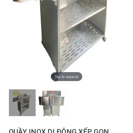
Tap to expand
QUẦY INOX DI ĐỘNG XẾP GỌN