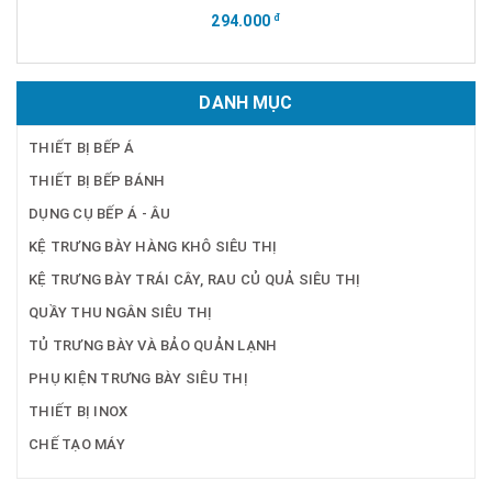
294.000
đ
DANH MỤC
THIẾT BỊ BẾP Á
THIẾT BỊ BẾP BÁNH
DỤNG CỤ BẾP Á - ÂU
KỆ TRƯNG BÀY HÀNG KHÔ SIÊU THỊ
KỆ TRƯNG BÀY TRÁI CÂY, RAU CỦ QUẢ SIÊU THỊ
QUẦY THU NGÂN SIÊU THỊ
TỦ TRƯNG BÀY VÀ BẢO QUẢN LẠNH
PHỤ KIỆN TRƯNG BÀY SIÊU THỊ
THIẾT BỊ INOX
CHẾ TẠO MÁY