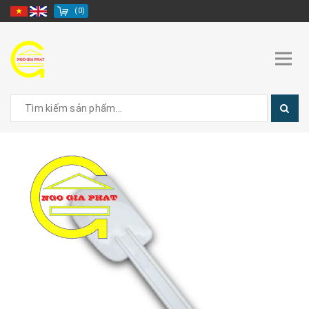
(
0
)