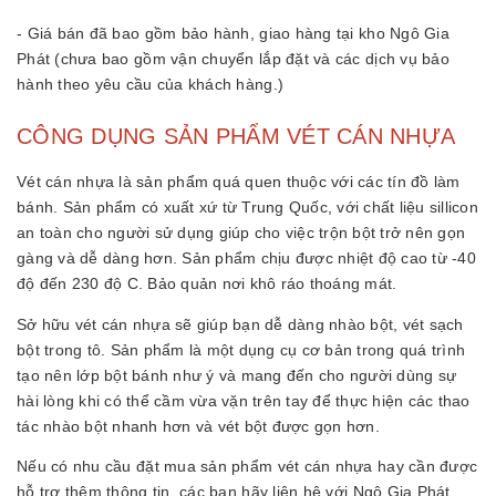
- Giá bán đã bao gồm bảo hành, giao hàng tại kho Ngô Gia
Phát (chưa bao gồm vận chuyển lắp đặt và các dịch vụ bảo
hành theo yêu cầu của khách hàng.)
CÔNG DỤNG SẢN PHẨM VÉT CÁN NHỰA
Vét cán nhựa là sản phẩm quá quen thuộc với các tín đồ làm
bánh. Sản phẩm có xuất xứ từ Trung Quốc, với chất liệu sillicon
an toàn cho người sử dụng giúp cho việc trộn bột trở nên gọn
gàng và dễ dàng hơn. Sản phẩm chịu được nhiệt độ cao từ -40
độ đến 230 độ C. Bảo quản nơi khô ráo thoáng mát.
Sở hữu vét cán nhựa sẽ giúp bạn dễ dàng nhào bột, vét sạch
bột trong tô. Sản phẩm là một dụng cụ cơ bản trong quá trình
tạo nên lớp bột bánh như ý và mang đến cho người dùng sự
hài lòng khi có thể cầm vừa vặn trên tay để thực hiện các thao
tác nhào bột nhanh hơn và vét bột được gọn hơn.
Nếu có nhu cầu đặt mua sản phẩm
vét cán nhựa
hay cần được
hỗ trợ thêm thông tin, các bạn hãy liên hệ với Ngô Gia Phát