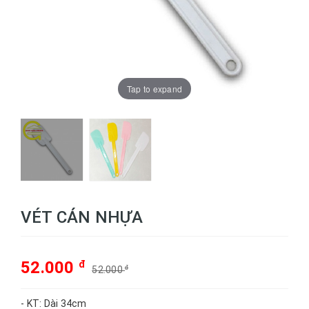
Tap to expand
VÉT CÁN NHỰA
52.000
đ
52.000
đ
- KT: Dài 34cm