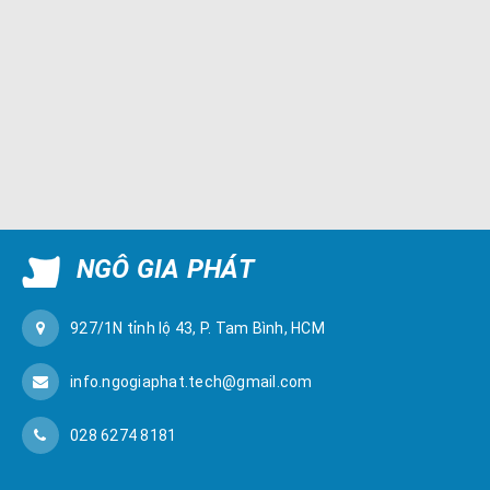
NGÔ GIA PHÁT
927/1N tỉnh lộ 43, P. Tam Bình, HCM
info.ngogiaphat.tech@gmail.com
028 6274 8181