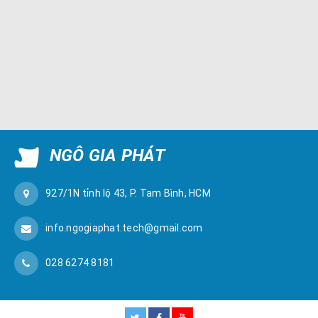
NGÔ GIA PHÁT
927/1N tỉnh lộ 43, P. Tam Bình, HCM
info.ngogiaphat.tech@gmail.com
028 6274 8181