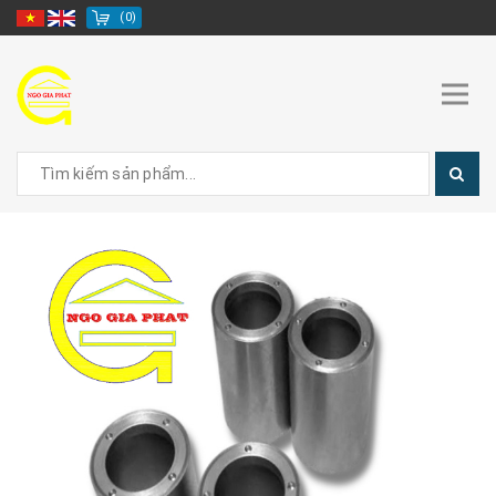
(
0
)