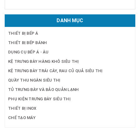
DANH MỤC
THIẾT BỊ BẾP Á
THIẾT BỊ BẾP BÁNH
DỤNG CỤ BẾP Á - ÂU
KỆ TRƯNG BÀY HÀNG KHÔ SIÊU THỊ
KỆ TRƯNG BÀY TRÁI CÂY, RAU CỦ QUẢ SIÊU THỊ
QUẦY THU NGÂN SIÊU THỊ
TỦ TRƯNG BÀY VÀ BẢO QUẢN LẠNH
PHỤ KIỆN TRƯNG BÀY SIÊU THỊ
THIẾT BỊ INOX
CHẾ TẠO MÁY