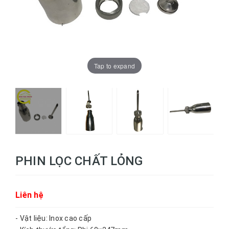
Tap to expand
PHIN LỌC CHẤT LỎNG
Liên hệ
- Vật liệu: Inox cao cấp