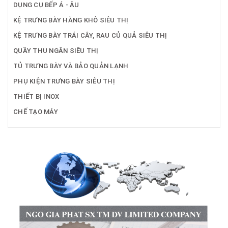
DỤNG CỤ BẾP Á - ÂU
KỆ TRƯNG BÀY HÀNG KHÔ SIÊU THỊ
KỆ TRƯNG BÀY TRÁI CÂY, RAU CỦ QUẢ SIÊU THỊ
QUẦY THU NGÂN SIÊU THỊ
TỦ TRƯNG BÀY VÀ BẢO QUẢN LẠNH
PHỤ KIỆN TRƯNG BÀY SIÊU THỊ
THIẾT BỊ INOX
CHẾ TẠO MÁY