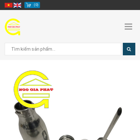
(
0
)