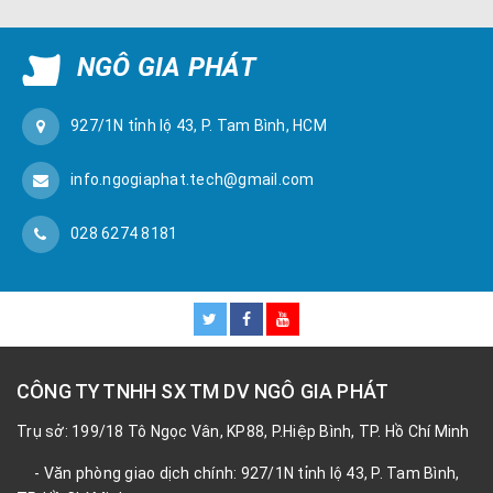
NGÔ GIA PHÁT
927/1N tỉnh lộ 43, P. Tam Bình, HCM
info.ngogiaphat.tech@gmail.com
028 6274 8181
CÔNG TY TNHH SX TM DV NGÔ GIA PHÁT
Trụ sở: 199/18 Tô Ngọc Vân, KP88, P.Hiệp Bình, TP. Hồ Chí Minh
- Văn phòng giao dịch chính: 927/1N tỉnh lộ 43, P. Tam Bình,