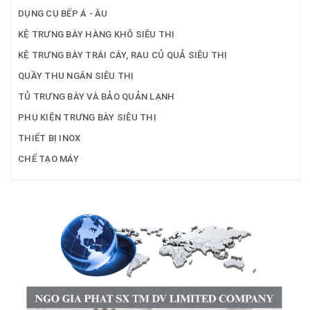
DỤNG CỤ BẾP Á - ÂU
KỆ TRƯNG BÀY HÀNG KHÔ SIÊU THỊ
KỆ TRƯNG BÀY TRÁI CÂY, RAU CỦ QUẢ SIÊU THỊ
QUẦY THU NGÂN SIÊU THỊ
TỦ TRƯNG BÀY VÀ BẢO QUẢN LẠNH
PHỤ KIỆN TRƯNG BÀY SIÊU THỊ
THIẾT BỊ INOX
CHẾ TẠO MÁY