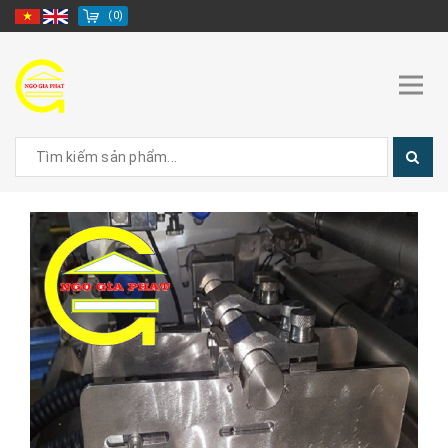
(
0
)