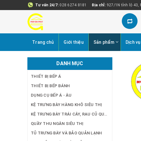
Tư vấn 24/7:
028 6274 8181
Địa chỉ:
927/1N tỉnh lộ 43,
Trang chủ
Giới thiệu
Sản phẩm
Dịch vụ
DANH MỤC
THIẾT BỊ BẾP Á
THIẾT BỊ BẾP BÁNH
DỤNG CỤ BẾP Á - ÂU
KỆ TRƯNG BÀY HÀNG KHÔ SIÊU THỊ
KỆ TRƯNG BÀY TRÁI CÂY, RAU CỦ QUẢ SIÊU THỊ
QUẦY THU NGÂN SIÊU THỊ
TỦ TRƯNG BÀY VÀ BẢO QUẢN LẠNH