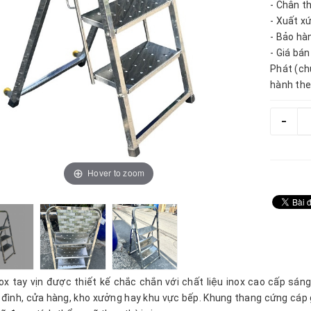
- Chân t
- Xuất x
- Bảo hà
- Giá bá
Phát (ch
hành the
-
Hover to zoom
ox tay vịn được thiết kế chắc chắn với chất liệu inox cao cấp sáng
a đình, cửa hàng, kho xưởng hay khu vực bếp. Khung thang cứng cáp 