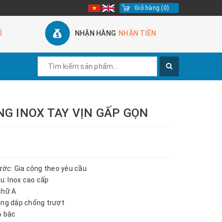
Giỏ hàng
(
0
)
Í
NHẬN HÀNG
NHẬN TIỀN
G INOX TAY VỊN GẤP GỌN
hước: Gia công theo yêu cầu
ệu: Inox cao cấp
chữ A
ang dập chống trượt
6 bậc