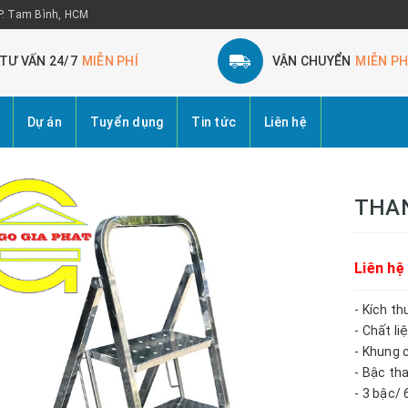
 P. Tam Bình, HCM
TƯ VẤN 24/7
MIỄN PHÍ
VẬN CHUYỂN
MIỄN PH
Dự án
Tuyển dụng
Tin tức
Liên hệ
THAN
Liên hệ
- Kích t
- Chất li
- Khung 
- Bậc th
- 3 bậc/ 