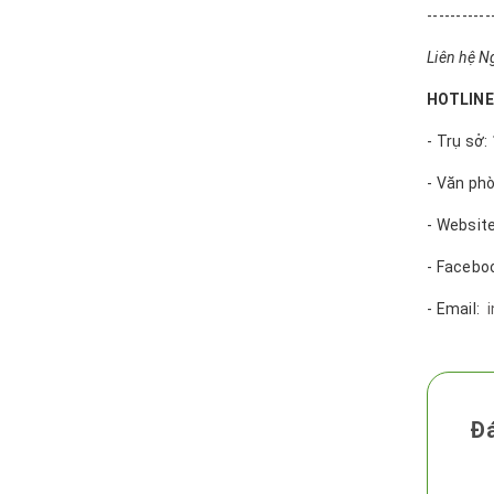
-----------
Liên hệ Ng
HOTLINE:
- Trụ sở:
- Văn phò
- Websit
- Facebo
- Email:
Đá