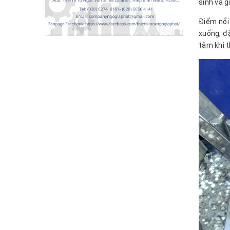
sinh và g
Điểm nổi
xuống, đ
tâm khi t