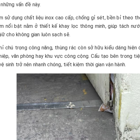
 những vấn đề này.
 sử dụng chất liệu inox cao cấp, chống gỉ sét, bền bỉ theo th
ểm nổi bật nằm ở thiết kế khay lọc thông minh, giúp tách nư
giữ cho không gian luôn sạch sẽ.
ỉ chú trọng công năng, thùng rác còn sở hữu kiểu dáng hiện đ
iệp, văn phòng hay khu vực công cộng. Cấu tạo bên trong tiện l
ệ sinh trở nên nhanh chóng, tiết kiệm thời gian vận hành.