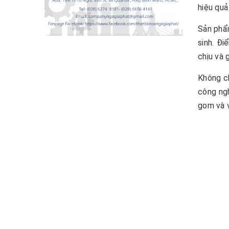
hiệu quả
Sản phẩm
sinh. Đi
chịu và 
Không ch
công ngh
gom và v