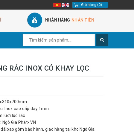
Giỏ hàng
(
0
)
Í
NHẬN HÀNG
NHẬN TIỀN
G RÁC INOX CÓ KHAY LỌC
10x310x700mm
iệu: Inox cao cấp dày 1mm
 lưới lọc rác.
ứ: Ngô Gia Phát- VN
n đã bao gồm bảo hành, giao hàng tại kho Ngô Gia