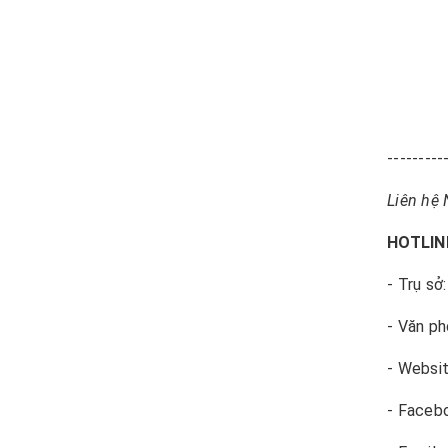
---------
Liên hệ 
HOTLINE
- Trụ sở
- Văn ph
- Websi
- Faceb