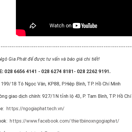
------------------------------------------------------------------------
Ngô Gia Phát để được tư vấn và báo giá chi tiết!
: 028 6656 4141 - 028 6274 8181- 028 2262 9191.
: 199/18 Tô Ngọc Vân, KP88, P.Hiệp Bình, TP. Hồ Chí Minh
òng giao dịch chính: 927/1N tỉnh lộ 43, P. Tam Bình, TP. Hồ Chí
te:
https://ngogiaphattech.vn/
ook:
https://www.facebook.com/thietbiinoxngogiaphat/