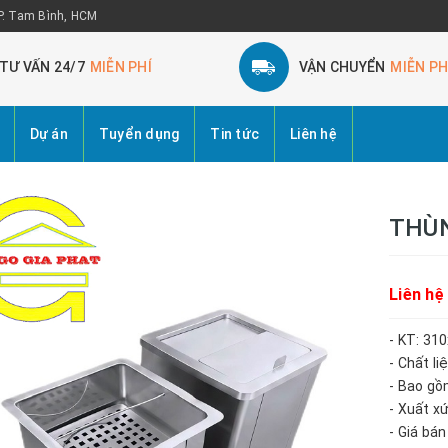
 P. Tam Bình, HCM
TƯ VẤN 24/7
MIỄN PHÍ
VẬN CHUYỂN
MIỄN PH
Dự án
Tuyển dụng
Tin tức
Liên hệ
THÙN
Liên hệ
- KT: 3
- Chất l
- Bao gồm
- Xuất x
- Giá bá