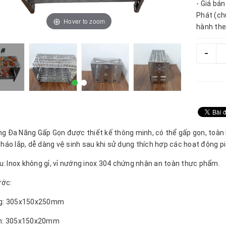
- Giá bá
Phát (ch
Hover to zoom
hành the
-
g Đa Năng Gấp Gọn được thiết kế thông minh, có thể gấp gọn, toàn b
háo lắp, dễ dàng vệ sinh sau khi sử dụng thích hợp các hoạt động picn
ệu: Inox không gỉ, vỉ nướng inox 304 chứng nhận an toàn thực phẩm.
ước:
ng: 305x150x250mm
ọn: 305x150x20mm