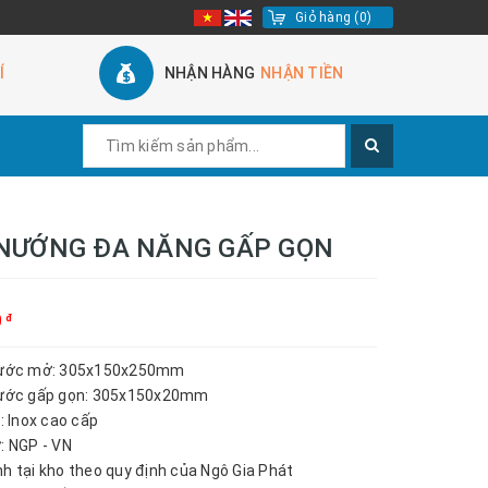
Giỏ hàng
(
0
)
Í
NHẬN HÀNG
NHẬN TIỀN
NƯỚNG ĐA NĂNG GẤP GỌN
0
đ
thước mở: 305x150x250mm
hước gấp gọn: 305x150x20mm
u: Inox cao cấp
ứ: NGP - VN
nh tại kho theo quy định của Ngô Gia Phát