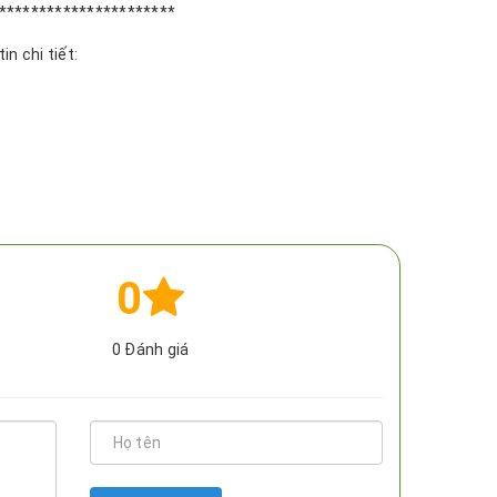
**********************
n chi tiết:
0
0
Đánh giá