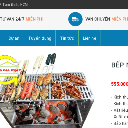
 P. Tam Bình, HCM
TƯ VẤN 24/7
MIỄN PHÍ
VẬN CHUYỂN
MIỄN PH
Dự án
Tuyển dụng
Tin tức
Liên hệ
BẾP 
555.00
- Kích 
- Kích t
- Vật liệ
- Xuất x
- Bảo hà