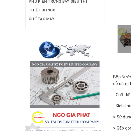
PHỤ KIỆN TRƯNG BÀY SIÊU THỊ
THIẾT BỊ INOX
CHẾ TẠO MÁY
Bếp Nướn
dễ dàng t
- Chất li
- Kích th
> Sử dụ
> Gấp g