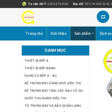
Tư vấn 24/7:
028 6274 8181
Địa chỉ:
927/1N tỉnh lộ 43,
Trang chủ
Giới thiệu
Sản phẩm
Dịch vụ
DANH MỤC
THIẾT BỊ BẾP Á
THIẾT BỊ BẾP BÁNH
DỤNG CỤ BẾP Á - ÂU
KỆ TRƯNG BÀY HÀNG KHÔ SIÊU THỊ
KỆ TRƯNG BÀY TRÁI CÂY, RAU CỦ QUẢ SIÊU THỊ
QUẦY THU NGÂN SIÊU THỊ
TỦ TRƯNG BÀY VÀ BẢO QUẢN LẠNH