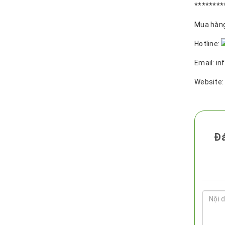
********
Mua hàng 
Hotline:
Email: i
Website
Đá