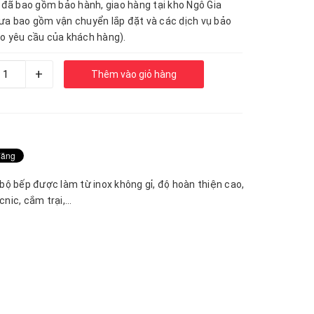
n đã bao gồm bảo hành, giao hàng tại kho Ngô Gia
ưa bao gồm vận chuyển lắp đặt và các dịch vụ bảo
o yêu cầu của khách hàng).
+
Thêm vào giỏ hàng
ộ bếp được làm từ inox không gỉ, độ hoàn thiện cao,
ic, cắm trại,...